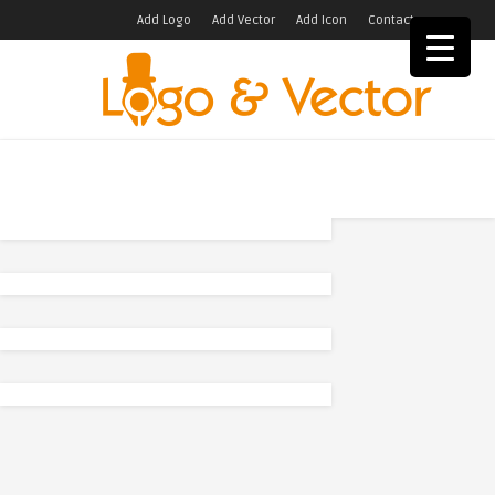
Add Logo
Add Vector
Add Icon
Contact