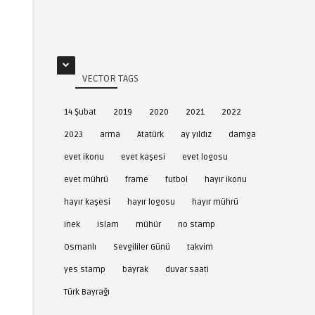
VECTOR TAGS
14 Şubat
2019
2020
2021
2022
2023
arma
Atatürk
ay yıldız
damga
evet ikonu
evet kaşesi
evet logosu
evet mührü
frame
futbol
hayır ikonu
hayır kaşesi
hayır logosu
hayır mührü
inek
islam
mühür
no stamp
Osmanlı
Sevgililer Günü
takvim
yes stamp
bayrak
duvar saati
Türk Bayrağı