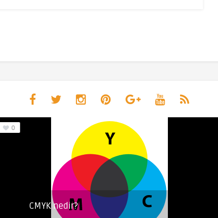
0
CMYK nedir?