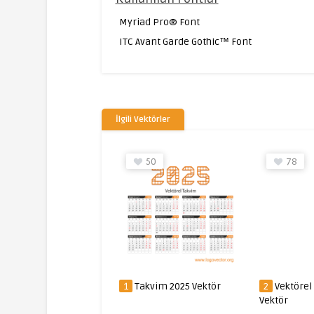
Myriad Pro® Font
ITC Avant Garde Gothic™ Font
İlgili Vektörler
273
50
78
2018 Vektörel Takvim
1
Takvim 2025 Vektör
2
Vektörel
ör
Vektör