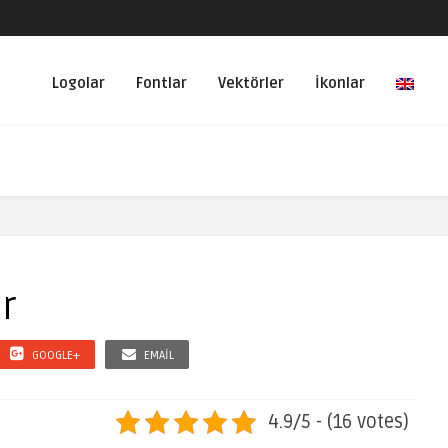
Logolar
Fontlar
Vektörler
İkonlar
r
GOOGLE+
EMAIL
4.9/5 - (16 votes)