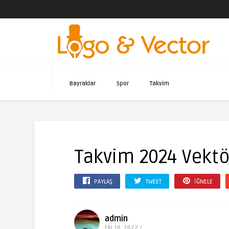
Bayraklar
Spor
Takvim
Takvim 2024 Vektö
PAYLAŞ
TWEET
İĞNELE
admin
Eki 18, 2022 /