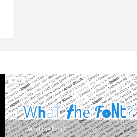
68
What the Font?