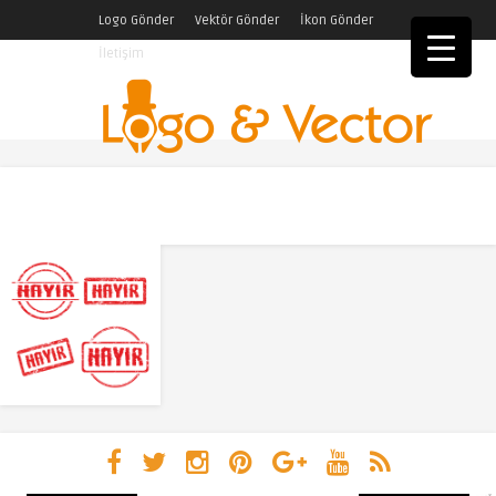
Logo Gönder
Vektör Gönder
İkon Gönder
İletişim