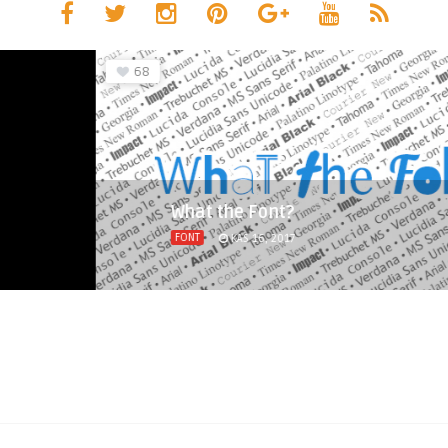
68
What the Font?
FONT
KAS 16, 2017