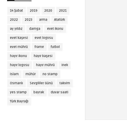
14 Şubat
2019
2020
2021
2022
2023
arma
Atatürk
ay yıldız
damga
evet ikonu
evet kaşesi
evet logosu
evet mührü
frame
futbol
hayır ikonu
hayır kaşesi
hayır logosu
hayır mührü
inek
islam
mühür
no stamp
Osmanlı
Sevgililer Günü
takvim
yes stamp
bayrak
duvar saati
Türk Bayrağı