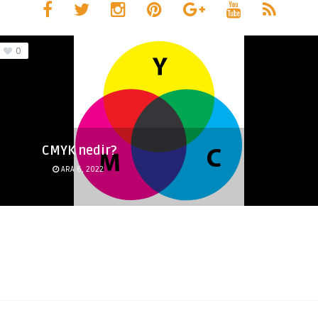
0
CMYK nedir?
ARA 6, 2022