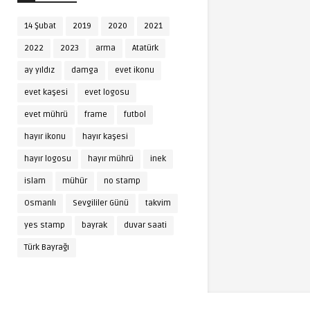
14 Şubat
2019
2020
2021
2022
2023
arma
Atatürk
ay yıldız
damga
evet ikonu
evet kaşesi
evet logosu
evet mührü
frame
futbol
hayır ikonu
hayır kaşesi
hayır logosu
hayır mührü
inek
islam
mühür
no stamp
Osmanlı
Sevgililer Günü
takvim
yes stamp
bayrak
duvar saati
Türk Bayrağı