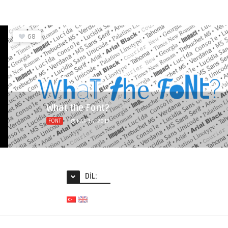
68
What the Font?
FONT
KAS 16, 2017
DIL: