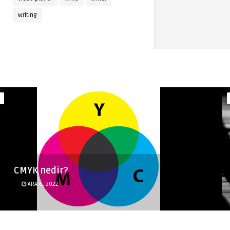
writing
CMYK nedir?
ARA 6, 2022