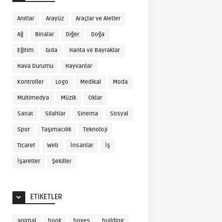
Anıtlar
Arayüz
Araçlar ve Aletler
Ağ
Binalar
Diğer
Doğa
Eğitim
Gıda
Harita ve Bayraklar
Hava Durumu
Hayvanlar
Kontroller
Logo
Medikal
Moda
Multimedya
Müzik
Oklar
Sanat
Silahlar
Sinema
Sosyal
Spor
Taşımacılık
Teknoloji
Ticaret
Web
İnsanlar
İş
İşaretler
Şekiller
ETIKETLER
animal
book
boxes
building