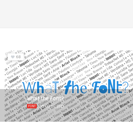
68
What the Font?
FONT
KAS 16, 2017