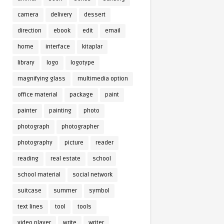
camera
delivery
dessert
direction
ebook
edit
email
home
interface
kitaplar
library
logo
logotype
magnifying glass
multimedia option
office material
package
paint
painter
painting
photo
photograph
photographer
photography
picture
reader
reading
real estate
school
school material
social network
suitcase
summer
symbol
text lines
tool
tools
video player
write
writer