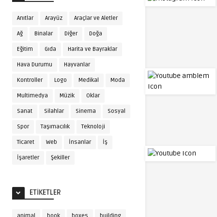
Anıtlar
Arayüz
Araçlar ve Aletler
Ağ
Binalar
Diğer
Doğa
Eğitim
Gıda
Harita ve Bayraklar
Hava Durumu
Hayvanlar
Kontroller
Logo
Medikal
Moda
Multimedya
Müzik
Oklar
Sanat
Silahlar
Sinema
Sosyal
Spor
Taşımacılık
Teknoloji
Ticaret
Web
İnsanlar
İş
İşaretler
Şekiller
ETIKETLER
animal
book
boxes
building