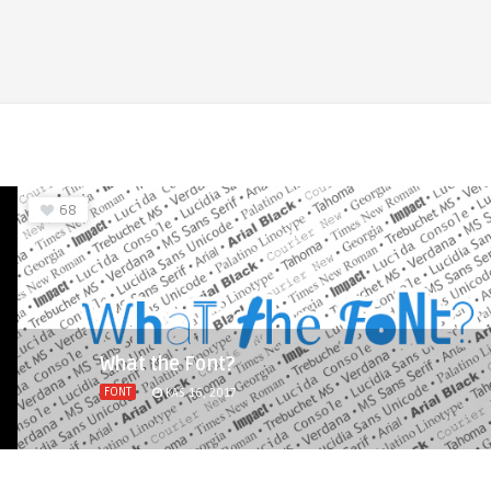
68
What the Font?
FONT
KAS 16, 2017