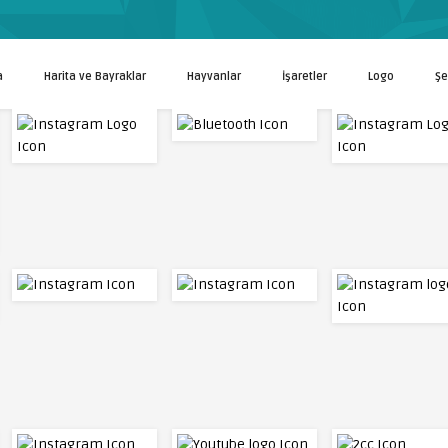
a
Harita ve Bayraklar
Hayvanlar
İşaretler
Logo
Şe