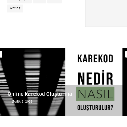
writing
Online Karekod Oluşturma
ARA 6, 2022