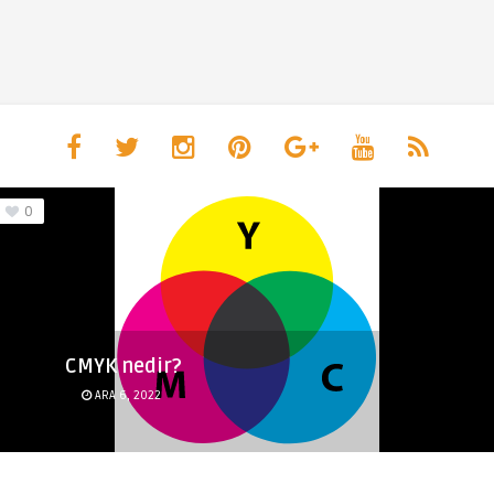
0
CMYK nedir?
ARA 6, 2022