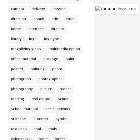
camera
delivery
dessert
direction
ebook
edit
email
home
interface
kitaplar
library
logo
logotype
magnifying glass
multimedia option
office material
package
paint
painter
painting
photo
photograph
photographer
photography
picture
reader
reading
real estate
school
school material
social network
suitcase
summer
symbol
text lines
tool
tools
video player
write
writer