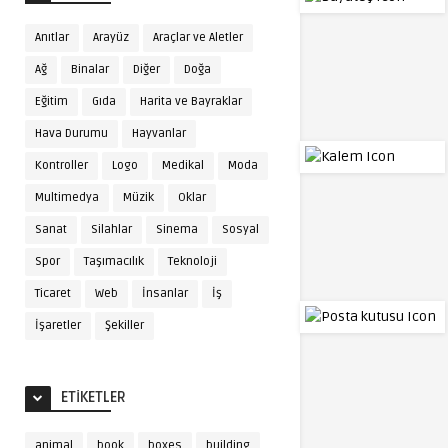
Anıtlar
Arayüz
Araçlar ve Aletler
Ağ
Binalar
Diğer
Doğa
Eğitim
Gıda
Harita ve Bayraklar
Hava Durumu
Hayvanlar
Kontroller
Logo
Medikal
Moda
Multimedya
Müzik
Oklar
Sanat
Silahlar
Sinema
Sosyal
Spor
Taşımacılık
Teknoloji
Ticaret
Web
İnsanlar
İş
İşaretler
Şekiller
ETIKETLER
animal
book
boxes
building