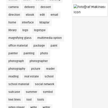
camera
delivery
dessert
direction
ebook
edit
email
home
interface
kitaplar
library
logo
logotype
magnifying glass
multimedia option
office material
package
paint
painter
painting
photo
photograph
photographer
photography
picture
reader
reading
real estate
school
school material
social network
suitcase
summer
symbol
text lines
tool
tools
video player
write
writer