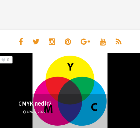
0
CMYK nedir?
ARA 6, 2022