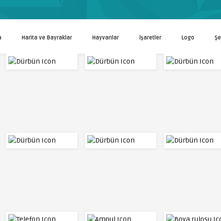
a
Harita ve Bayraklar
Hayvanlar
İşaretler
Logo
Şe