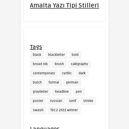
Amalta Yazı Tipi Stilleri
Tags
black
blackletter
bold
broad nib
brush
calligraphy
contemporary
cyrillic
dark
Dutch
formal
german
grayletter
headline
pen
poster
russian
serif
stroke
swash
TDC2 2011 winner