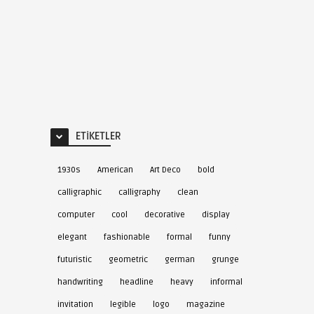
ETIKETLER
1930s
American
Art Deco
bold
calligraphic
calligraphy
clean
computer
cool
decorative
display
elegant
fashionable
formal
funny
futuristic
geometric
german
grunge
handwriting
headline
heavy
informal
invitation
legible
logo
magazine