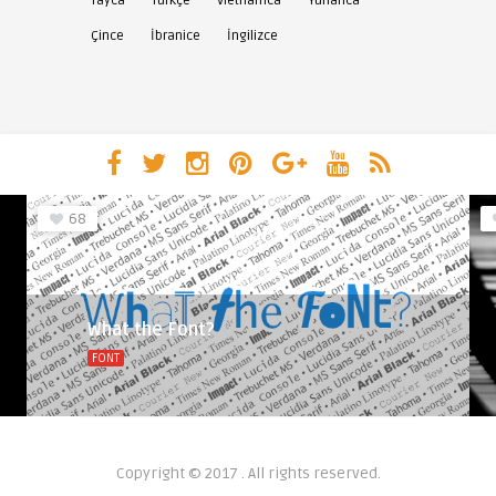
Tayca
Türkçe
Vietnamca
Yunanca
Çince
İbranice
İngilizce
68
What the Font?
FONT
Copyright © 2017 . All rights reserved.