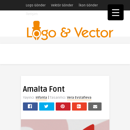
Logo Gönder
Vektör Gönder
İkon Gönder
İletişim
Amalta Font
|
Yayıncı:
Infonta
Tasarımcı:
Vera Evstafieva