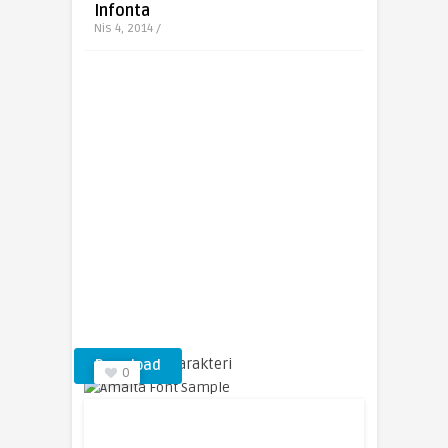
Infonta
Nis 4, 2014 /
Amalta Yazı Karakteri
Download
0