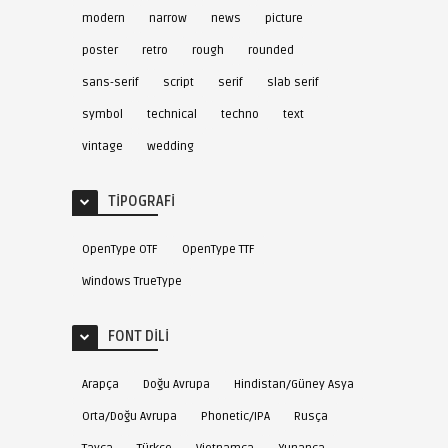
modern
narrow
news
picture
poster
retro
rough
rounded
sans-serif
script
serif
slab serif
symbol
technical
techno
text
vintage
wedding
TIPOGRAFI
OpenType OTF
OpenType TTF
Windows TrueType
FONT DILI
Arapça
Doğu Avrupa
Hindistan/Güney Asya
Orta/Doğu Avrupa
Phonetic/IPA
Rusça