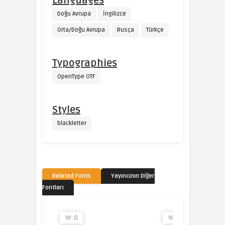
Languages
Doğu Avrupa
İngilizce
Orta/Doğu Avrupa
Rusça
Türkçe
Typographies
OpenType OTF
Styles
blackletter
Related Fonts
Yayıncının Diğer
Fontları
0
2