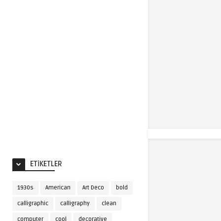
ETIKETLER
1930s
American
Art Deco
bold
calligraphic
calligraphy
clean
computer
cool
decorative