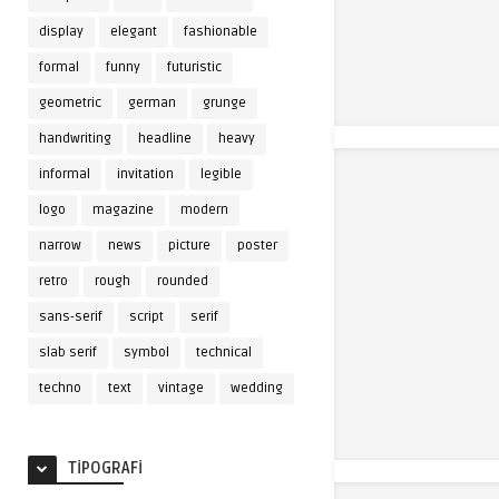
display
elegant
fashionable
formal
funny
futuristic
geometric
german
grunge
handwriting
headline
heavy
informal
invitation
legible
logo
magazine
modern
narrow
news
picture
poster
retro
rough
rounded
sans-serif
script
serif
slab serif
symbol
technical
techno
text
vintage
wedding
TIPOGRAFI