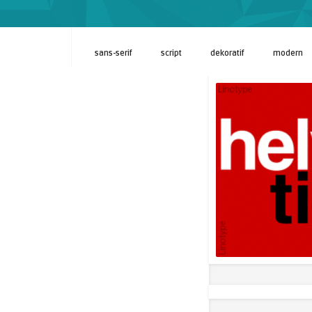
sans-serif
script
dekoratif
modern