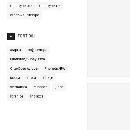
OpenType OTF
OpenType TTF
Windows TrueType
FONT DILI
Arapça
Doğu Avrupa
Hindistan/Güney Asya
Orta/Doğu Avrupa
Phonetic/IPA
Rusça
Tayca
Türkçe
Vietnamca
Yunanca
Çince
İbranice
İngilizce