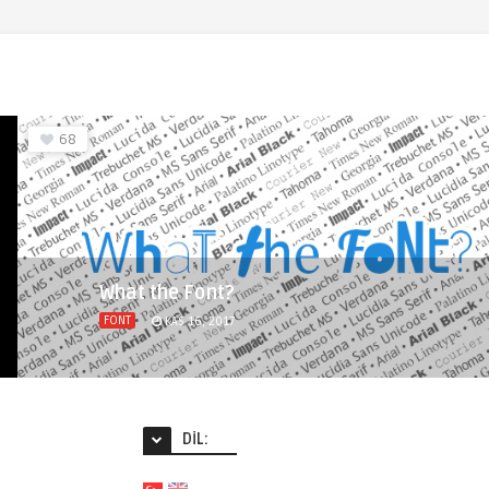
68
What the Font?
FONT
KAS 16, 2017
DIL: