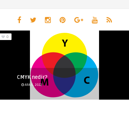
0
CMYK nedir?
ARA 6, 2022