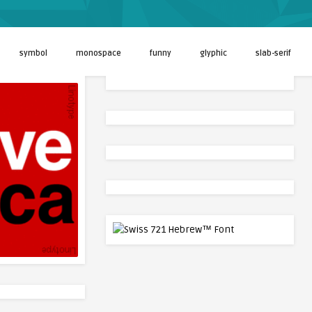
symbol
monospace
funny
glyphic
slab-serif