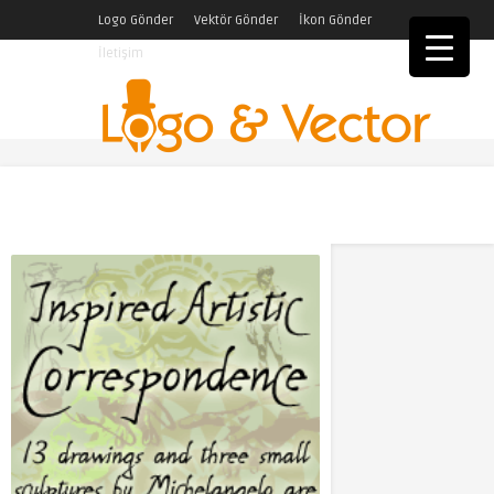
Logo Gönder
Vektör Gönder
İkon Gönder
İletişim