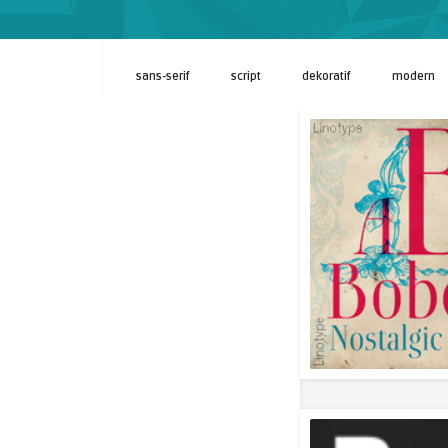
sans-serif
script
dekoratif
modern