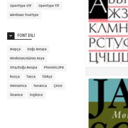
OpenType OTF
OpenType TTF
Windows TrueType
FONT DILI
Arapça
Doğu Avrupa
Hindistan/Güney Asya
Orta/Doğu Avrupa
Phonetic/IPA
Rusça
Tayca
Türkçe
Vietnamca
Yunanca
Çince
İbranice
İngilizce