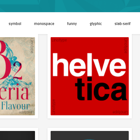
symbol
monospace
funny
glyphic
slab-serif