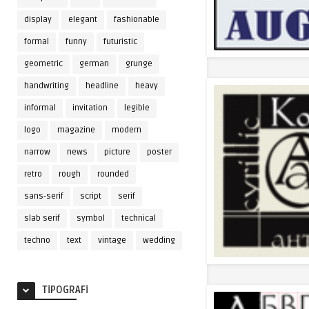
display
elegant
fashionable
formal
funny
futuristic
geometric
german
grunge
handwriting
headline
heavy
informal
invitation
legible
logo
magazine
modern
narrow
news
picture
poster
retro
rough
rounded
sans-serif
script
serif
slab serif
symbol
technical
techno
text
vintage
wedding
TIPOGRAFI