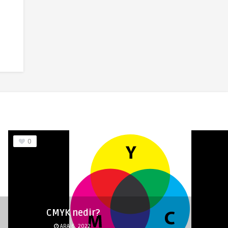
0
CMYK nedir?
ARA 6, 2022