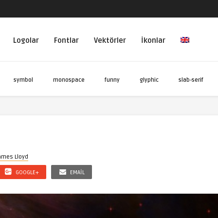
Logolar
Fontlar
Vektörler
İkonlar
symbol
monospace
funny
glyphic
slab-serif
ames Lloyd
GOOGLE+
EMAIL