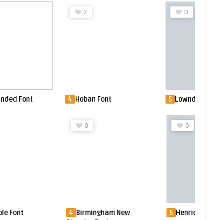
2
0
unded Font
4
Hoban Font
5
Lowndes Font
0
0
le Font
4
Birmingham New
5
Henrician Fon