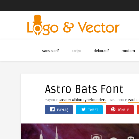
sans-serif
script
dekoratif
modern
Astro Bats Font
|
Yayıncı:
Greater Albion Typefounders
Tasarımcı:
Paul J
PAYLAŞ
TWEET
İĞNELE