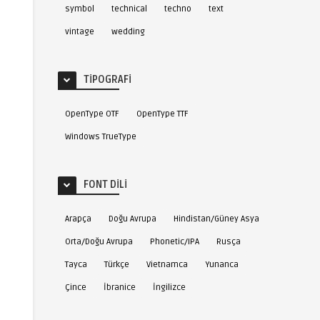
symbol
technical
techno
text
vintage
wedding
TIPOGRAFI
OpenType OTF
OpenType TTF
Windows TrueType
FONT DILI
Arapça
Doğu Avrupa
Hindistan/Güney Asya
Orta/Doğu Avrupa
Phonetic/IPA
Rusça
Tayca
Türkçe
Vietnamca
Yunanca
Çince
İbranice
İngilizce