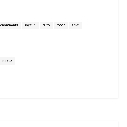
ornamnents
raygun
retro
robot
sci-fi
Türkçe