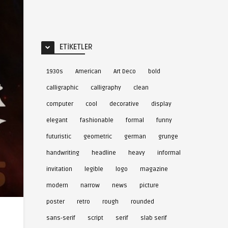
ETIKETLER
1930s
American
Art Deco
bold
calligraphic
calligraphy
clean
computer
cool
decorative
display
elegant
fashionable
formal
funny
futuristic
geometric
german
grunge
handwriting
headline
heavy
informal
invitation
legible
logo
magazine
modern
narrow
news
picture
poster
retro
rough
rounded
sans-serif
script
serif
slab serif