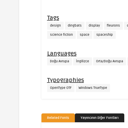
Tags
design
dingbats
display
fleurons
science fiction
space
spaceship
Languages
Doğu Avrupa
İngilizce
Orta/Doğu Avrupa
Typographies
OpenType OTF
Windows TrueType
Related Fonts
Yayıncının Diğer Fontları