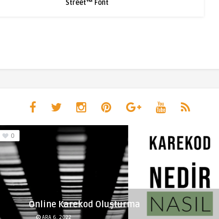
Street™ Font
0
Online Karekod Oluşturma
ARA 6, 2022