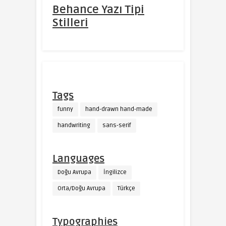
Behance Yazı Tipi
Stilleri
Tags
funny
hand-drawn hand-made
handwriting
sans-serif
Languages
Doğu Avrupa
İngilizce
Orta/Doğu Avrupa
Türkçe
Typographies