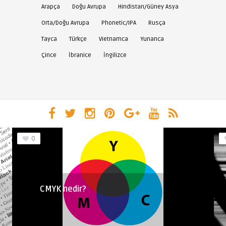
Arapça
Doğu Avrupa
Hindistan/Güney Asya
Orta/Doğu Avrupa
Phonetic/IPA
Rusça
Tayca
Türkçe
Vietnamca
Yunanca
Çince
İbranice
İngilizce
0
CMYK nedir?