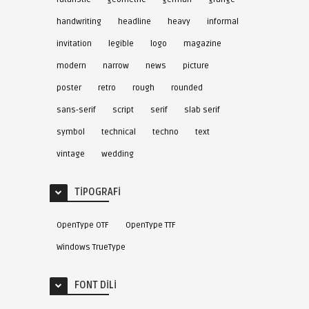
handwriting
headline
heavy
informal
invitation
legible
logo
magazine
modern
narrow
news
picture
poster
retro
rough
rounded
sans-serif
script
serif
slab serif
symbol
technical
techno
text
vintage
wedding
TIPOGRAFI
OpenType OTF
OpenType TTF
Windows TrueType
FONT DILI