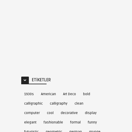
ETIKETLER
1930s
American
Art Deco
bold
calligraphic
calligraphy
clean
computer
cool
decorative
display
elegant
fashionable
formal
funny
futuristic
geometric
german
grunge