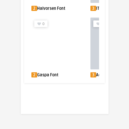
2
Halvorsen Font
3
ITC Puamana™ F
0
2
2
Gaspa Font
3
Adonide Font