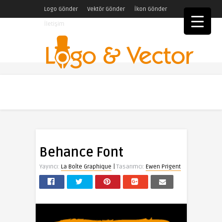
Logo Gönder
Vektör Gönder
İkon Gönder
İletişim
Behance Font
|
Yayıncı:
La Boîte Graphique
Tasarımcı:
Ewen Prigent