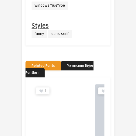
Windows TrueType
Styles
funny
sans-serif
Related Fonts
Yayıncının Diğer
Fontları
1
0