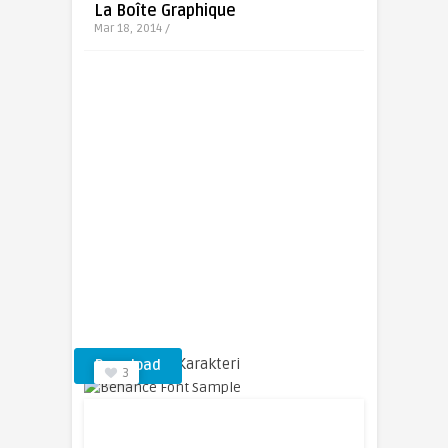
La Boîte Graphique
Mar 18, 2014 /
Behance Yazı Karakteri
Download
3