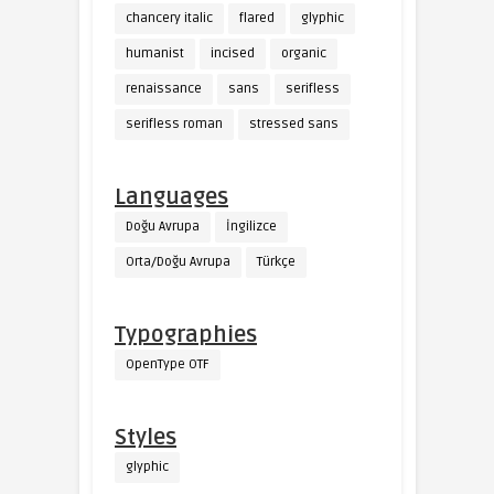
chancery italic
flared
glyphic
humanist
incised
organic
renaissance
sans
serifless
serifless roman
stressed sans
Languages
Doğu Avrupa
İngilizce
Orta/Doğu Avrupa
Türkçe
Typographies
OpenType OTF
Styles
glyphic