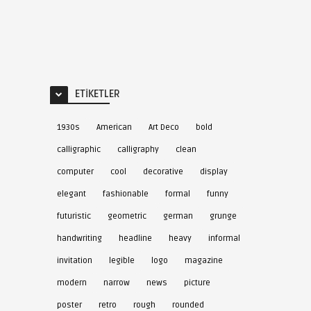
ETIKETLER
1930s
American
Art Deco
bold
calligraphic
calligraphy
clean
computer
cool
decorative
display
elegant
fashionable
formal
funny
futuristic
geometric
german
grunge
handwriting
headline
heavy
informal
invitation
legible
logo
magazine
modern
narrow
news
picture
poster
retro
rough
rounded