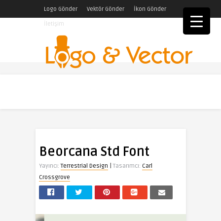
Logo Gönder
Vektör Gönder
İkon Gönder
İletişim
Beorcana Std Font
|
Yayıncı:
Terrestrial Design
Tasarımcı:
Carl
Crossgrove