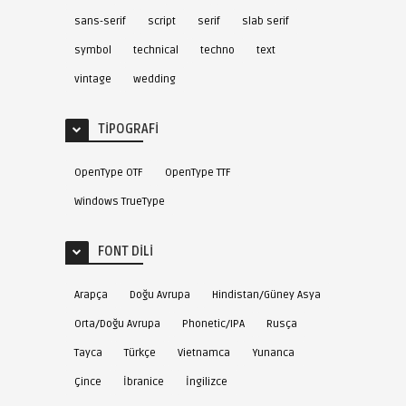
sans-serif
script
serif
slab serif
symbol
technical
techno
text
vintage
wedding
TIPOGRAFI
OpenType OTF
OpenType TTF
Windows TrueType
FONT DILI
Arapça
Doğu Avrupa
Hindistan/Güney Asya
Orta/Doğu Avrupa
Phonetic/IPA
Rusça
Tayca
Türkçe
Vietnamca
Yunanca
Çince
İbranice
İngilizce