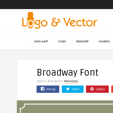
sans-serif
script
dekoratif
modern
Broadway Font
|
Yayıncı:
Tasarımcı:
Monotype
PAYLAŞ
TWEET
İĞNELE