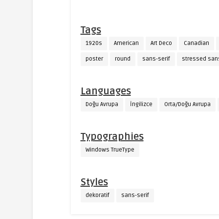
Tags
1920s
American
Art Deco
Canadian
poster
round
sans-serif
stressed san
Languages
Doğu Avrupa
İngilizce
Orta/Doğu Avrupa
Typographies
Windows TrueType
Styles
dekoratif
sans-serif