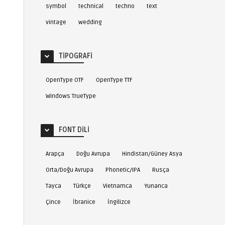
symbol
technical
techno
text
vintage
wedding
TIPOGRAFI
OpenType OTF
OpenType TTF
Windows TrueType
FONT DILI
Arapça
Doğu Avrupa
Hindistan/Güney Asya
Orta/Doğu Avrupa
Phonetic/IPA
Rusça
Tayca
Türkçe
Vietnamca
Yunanca
Çince
İbranice
İngilizce