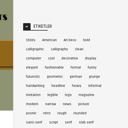
ETIKETLER
1930s
American
Art Deco
bold
calligraphic
calligraphy
clean
computer
cool
decorative
display
elegant
fashionable
formal
funny
futuristic
geometric
german
grunge
handwriting
headline
heavy
informal
invitation
legible
logo
magazine
modern
narrow
news
picture
poster
retro
rough
rounded
sans-serif
script
serif
slab serif