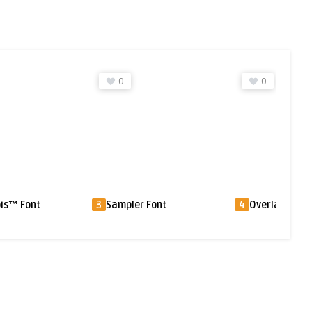
0
0
r Font
4
Overlap Font
5
California 
Font