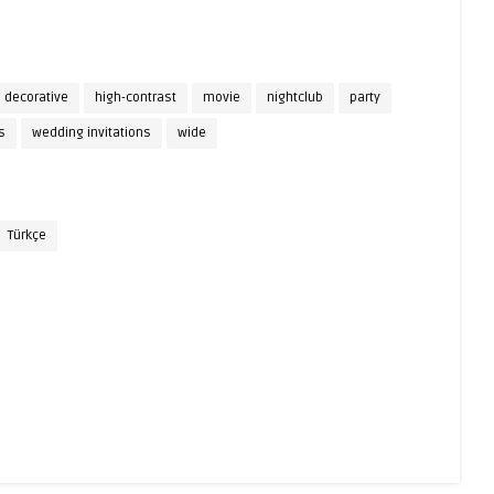
decorative
high-contrast
movie
nightclub
party
s
wedding invitations
wide
Türkçe