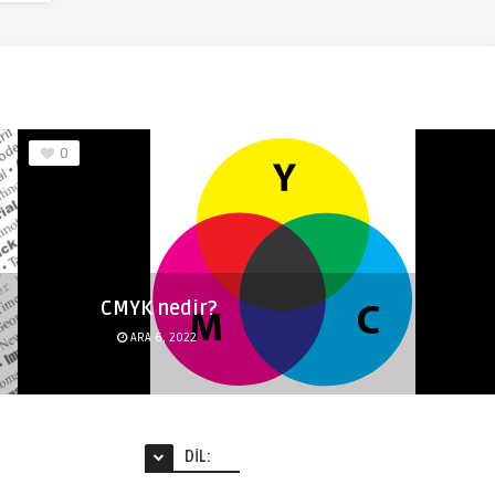
0
CMYK nedir?
ARA 6, 2022
DIL: