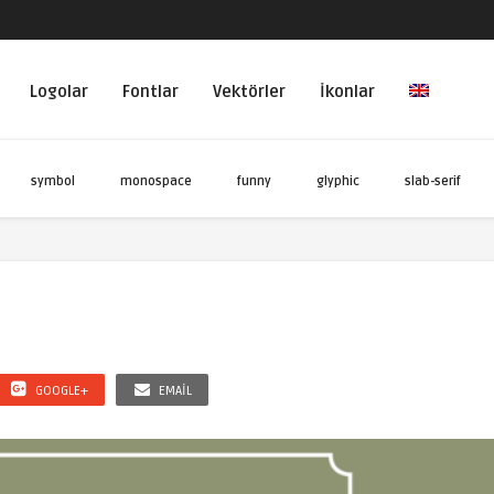
Logolar
Fontlar
Vektörler
İkonlar
symbol
monospace
funny
glyphic
slab-serif
GOOGLE+
EMAIL