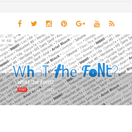
68
What the Font?
FONT
KAS 16, 2017