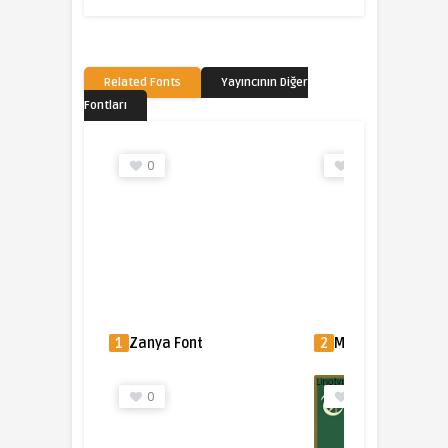
Related Fonts
Yayıncının Diğer
Fontları
0
0
2
Monotype Bodoni Font
3
Carousel™ Font
2
0