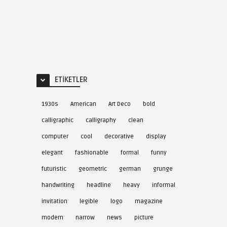
ETIKETLER
1930s
American
Art Deco
bold
calligraphic
calligraphy
clean
computer
cool
decorative
display
elegant
fashionable
formal
funny
futuristic
geometric
german
grunge
handwriting
headline
heavy
informal
invitation
legible
logo
magazine
modern
narrow
news
picture