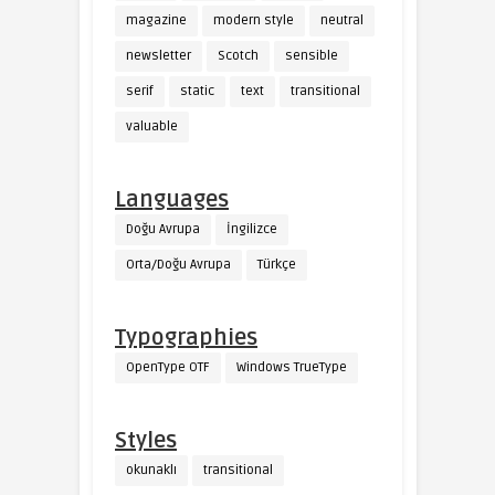
magazine
modern style
neutral
newsletter
Scotch
sensible
serif
static
text
transitional
valuable
Languages
Doğu Avrupa
İngilizce
Orta/Doğu Avrupa
Türkçe
Typographies
OpenType OTF
Windows TrueType
Styles
okunaklı
transitional