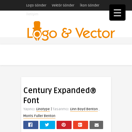
Logo Gönder
Vektör Gönder
İkon Gönder
İletişim
Century Expanded®
Font
|
Yayıncı:
Linotype
Tasarımcı:
Linn Boyd Benton
,
Morris Fuller Benton