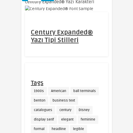
Century Expanded® Yazı Karakteri
Century Expanded®
Yazı Tipi Stilleri
Tags
1900s
American
ball terminals
benton
business text
catalogues
century
Disney
display serif
elegant
feminine
formal
headline
legible