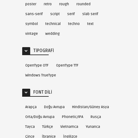
poster
retro
rough
rounded
sans-serif
script
serif
slab serif
symbol
technical
techno
text
vintage
wedding
TIPOGRAFI
OpenType OTF
OpenType TTF
Windows TrueType
FONT DILI
Arapça
Doğu Avrupa
Hindistan/Güney Asya
Orta/Doğu Avrupa
Phonetic/IPA
Rusça
Tayca
Türkçe
Vietnamca
Yunanca
Çince
İbranice
İngilizce