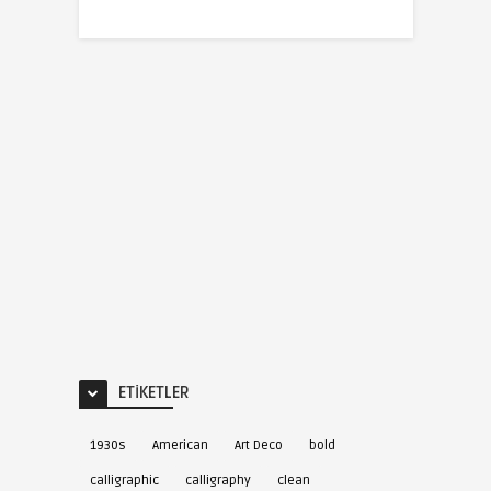
ETIKETLER
1930s
American
Art Deco
bold
calligraphic
calligraphy
clean