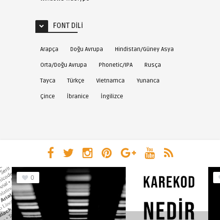
FONT DILI
Arapça
Doğu Avrupa
Hindistan/Güney Asya
Orta/Doğu Avrupa
Phonetic/IPA
Rusça
Tayca
Türkçe
Vietnamca
Yunanca
Çince
İbranice
İngilizce
0