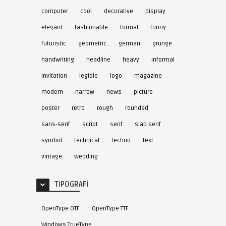
computer
cool
decorative
display
elegant
fashionable
formal
funny
futuristic
geometric
german
grunge
handwriting
headline
heavy
informal
invitation
legible
logo
magazine
modern
narrow
news
picture
poster
retro
rough
rounded
sans-serif
script
serif
slab serif
symbol
technical
techno
text
vintage
wedding
TIPOGRAFI
OpenType OTF
OpenType TTF
Windows TrueType