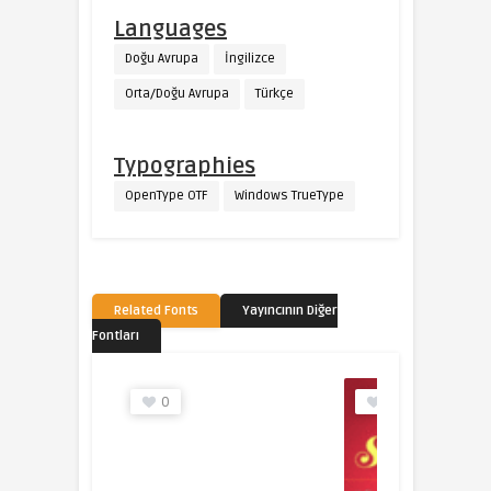
Languages
Doğu Avrupa
İngilizce
Orta/Doğu Avrupa
Türkçe
Typographies
OpenType OTF
Windows TrueType
Related Fonts
Yayıncının Diğer
Fontları
0
0