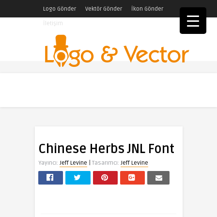
Logo Gönder
Vektör Gönder
İkon Gönder
İletişim
Chinese Herbs JNL Font
|
Yayıncı:
Jeff Levine
Tasarımcı:
Jeff Levine