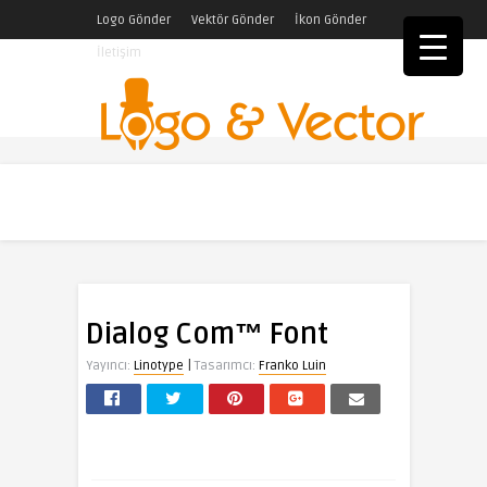
Logo Gönder
Vektör Gönder
İkon Gönder
İletişim
Dialog Com™ Font
|
Yayıncı:
Linotype
Tasarımcı:
Franko Luin