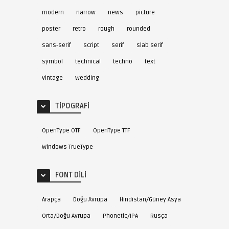
modern
narrow
news
picture
poster
retro
rough
rounded
sans-serif
script
serif
slab serif
symbol
technical
techno
text
vintage
wedding
TIPOGRAFI
OpenType OTF
OpenType TTF
Windows TrueType
FONT DILI
Arapça
Doğu Avrupa
Hindistan/Güney Asya
Orta/Doğu Avrupa
Phonetic/IPA
Rusça