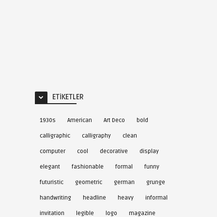
ETIKETLER
1930s
American
Art Deco
bold
calligraphic
calligraphy
clean
computer
cool
decorative
display
elegant
fashionable
formal
funny
futuristic
geometric
german
grunge
handwriting
headline
heavy
informal
invitation
legible
logo
magazine