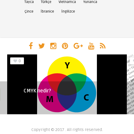
Tayca
Türkçe
Vietnamca
Yunanca
Çince
İbranice
İngilizce
0
CMYK nedir?
Copyright © 2017 . All rights reserved.