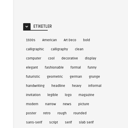
ETIKETLER
1930s
American
Art Deco
bold
calligraphic
calligraphy
clean
computer
cool
decorative
display
elegant
fashionable
formal
funny
futuristic
geometric
german
grunge
handwriting
headline
heavy
informal
invitation
legible
logo
magazine
modern
narrow
news
picture
poster
retro
rough
rounded
sans-serif
script
serif
slab serif