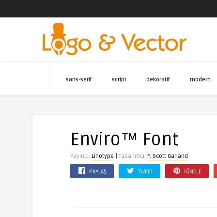
sans-serif
script
dekoratif
modern
Enviro™ Font
|
Yayıncı:
Linotype
Tasarımcı:
F. Scott Garland
PAYLAŞ
TWEET
İĞNELE