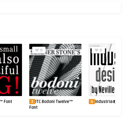
6
0
oni Twelve™
4
Industria® Font
5
Neue Swift® 