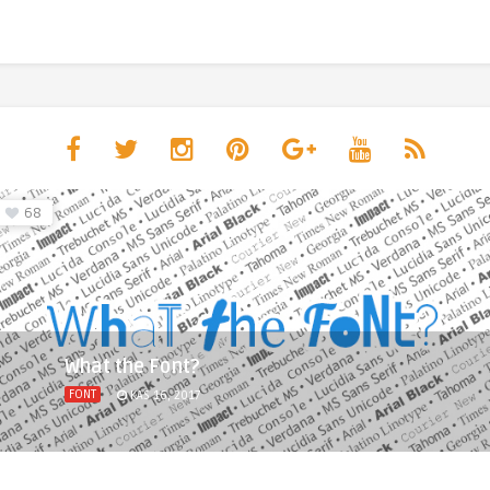
68
What the Font?
FONT
KAS 16, 2017