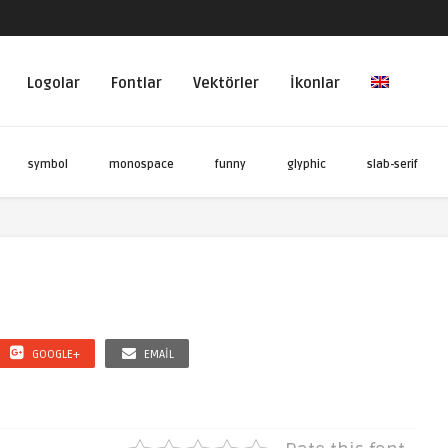
Logolar
Fontlar
Vektörler
İkonlar
symbol
monospace
funny
glyphic
slab-serif
GOOGLE+
EMAIL