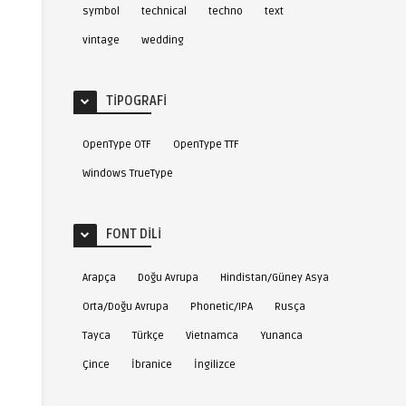
symbol
technical
techno
text
vintage
wedding
TIPOGRAFI
OpenType OTF
OpenType TTF
0
0
Windows TrueType
FONT DILI
Arapça
Doğu Avrupa
Hindistan/Güney Asya
Orta/Doğu Avrupa
Phonetic/IPA
Rusça
Font
6
Linotype Smileface™
7
Linotype MMistel™ 
Font
Tayca
Türkçe
Vietnamca
Yunanca
Çince
İbranice
İngilizce