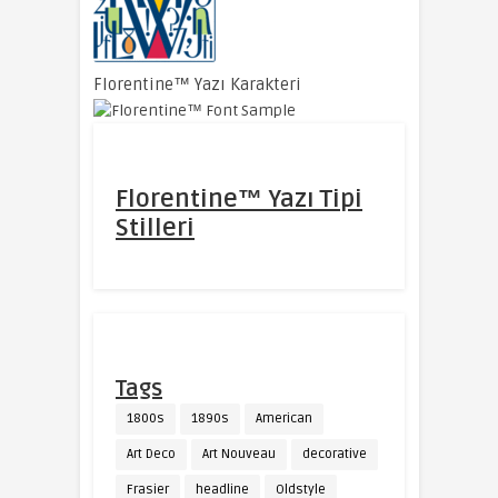
Florentine™ Yazı Karakteri
Florentine™ Yazı Tipi
Stilleri
Tags
1800s
1890s
American
Art Deco
Art Nouveau
decorative
Frasier
headline
Oldstyle