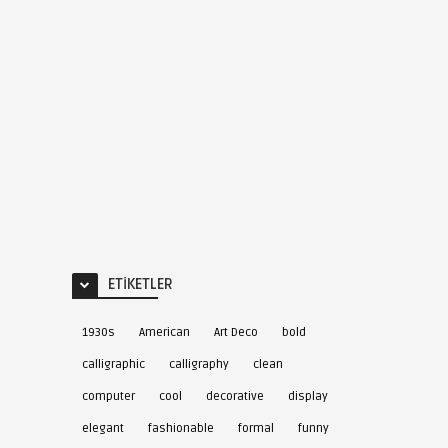
ETIKETLER
1930s
American
Art Deco
bold
calligraphic
calligraphy
clean
computer
cool
decorative
display
elegant
fashionable
formal
funny