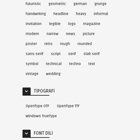
futuristic
geometric
german
grunge
handwriting
headline
heavy
informal
invitation
legible
logo
magazine
modern
narrow
news
picture
poster
retro
rough
rounded
sans-serif
script
serif
slab serif
symbol
technical
techno
text
vintage
wedding
TIPOGRAFI
OpenType OTF
OpenType TTF
Windows TrueType
FONT DILI