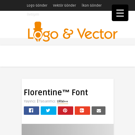
Logo Gönder
Vektör Gönder
İkon Gönder
İletişim
Florentine™ Font
|
Yayıncı:
Tasarımcı:
URW++