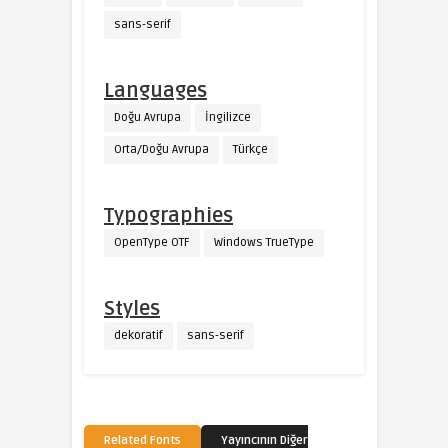
sans-serif
Languages
Doğu Avrupa
İngilizce
Orta/Doğu Avrupa
Türkçe
Typographies
OpenType OTF
Windows TrueType
Styles
dekoratif
sans-serif
Related Fonts
Yayıncının Diğer