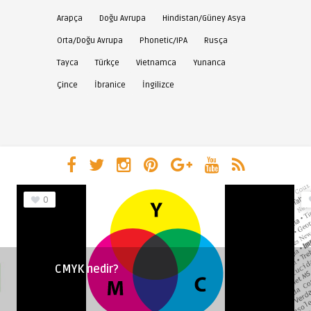
Arapça
Doğu Avrupa
Hindistan/Güney Asya
Orta/Doğu Avrupa
Phonetic/IPA
Rusça
Tayca
Türkçe
Vietnamca
Yunanca
Çince
İbranice
İngilizce
0
CMYK nedir?