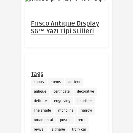
Frisco Antique Display
SG™ Yazı Tipi Stilleri
Tags
1800s
1890s
ancient
antique
certificate
decorative
delicate
engraving
headline
line shade
monoline
narrow
ornamental
poster
retro
revival
signage
trolly car