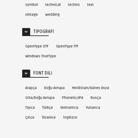
symbol
technical
techno
text
vintage
wedding
TIPOGRAFI
OpenType OTF
OpenType TTF
Windows TrueType
FONT DILI
Arapça
Doğu Avrupa
Hindistan/Güney Asya
Orta/Doğu Avrupa
Phonetic/IPA
Rusça
Tayca
Türkçe
Vietnamca
Yunanca
Çince
İbranice
İngilizce