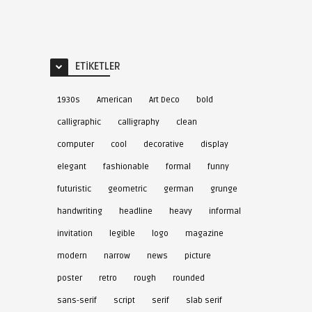
ETIKETLER
1930s
American
Art Deco
bold
calligraphic
calligraphy
clean
computer
cool
decorative
display
elegant
fashionable
formal
funny
futuristic
geometric
german
grunge
handwriting
headline
heavy
informal
invitation
legible
logo
magazine
modern
narrow
news
picture
poster
retro
rough
rounded
sans-serif
script
serif
slab serif