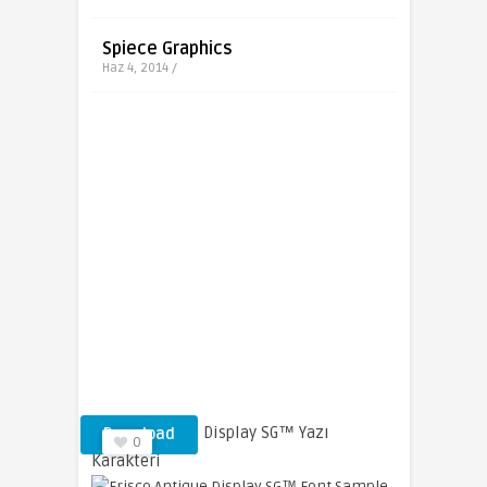
Spiece Graphics
Haz 4, 2014 /
Frisco Antique Display SG™ Yazı
Download
0
Karakteri