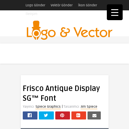
Logo Gönder
Vektör Gönder
İkon Gönder
İletişim
Frisco Antique Display
SG™ Font
|
Yayıncı:
Spiece Graphics
Tasarımcı:
Jim Spiece