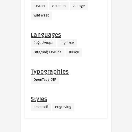
tuscan
Victorian
vintage
wild west
Languages
Doğu Avrupa
İngilizce
Orta/Doğu Avrupa
Türkçe
Typographies
OpenType OTF
Styles
dekoratif
engraving