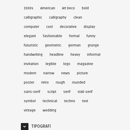
1930s
American
Art Deco
bold
calligraphic
calligraphy
clean
computer
cool
decorative
display
elegant
fashionable
formal
funny
futuristic
geometric
german
grunge
handwriting
headline
heavy
informal
invitation
legible
logo
magazine
modern
narrow
news
picture
poster
retro
rough
rounded
sans-serif
script
serif
slab serif
symbol
technical
techno
text
vintage
wedding
TIPOGRAFI