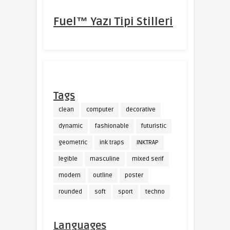
Fuel™ Yazı Tipi Stilleri
Tags
clean
computer
decorative
dynamic
fashionable
futuristic
geometric
ink traps
INKTRAP
legible
masculine
mixed serif
modern
outline
poster
rounded
soft
sport
techno
Languages