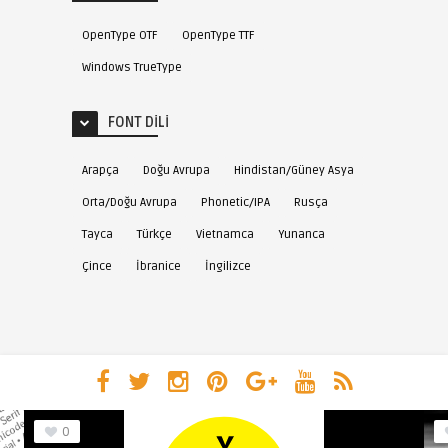
OpenType OTF
OpenType TTF
Windows TrueType
FONT DILI
Arapça
Doğu Avrupa
Hindistan/Güney Asya
Orta/Doğu Avrupa
Phonetic/IPA
Rusça
Tayca
Türkçe
Vietnamca
Yunanca
Çince
İbranice
İngilizce
0