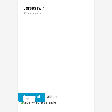
VersusTwin
Eki 22, 2014 /
Fuel™ Yazı Karakteri
Download
0