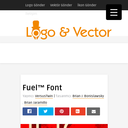
Logo Gönder
Vektör Gönder
İkon Gönder
İletişim
Fuel™ Font
|
Yayıncı:
VersusTwin
Tasarımcı:
Brian J. Bonislawsky
,
Brian Jaramillo