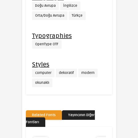
Doğu Avrupa
İngilizce
Orta/Doğu Avrupa
Türkçe
Typographies
OpenType OTF
Styles
computer
dekoratif
modern
okunaklı
Related Fonts
Yayıncının Diğer
Fontları