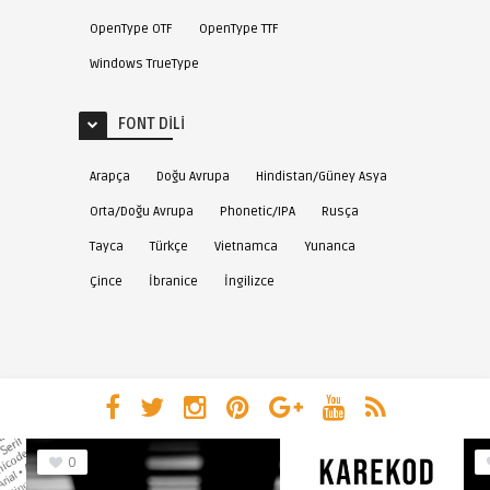
OpenType OTF
OpenType TTF
Windows TrueType
FONT DILI
Arapça
Doğu Avrupa
Hindistan/Güney Asya
Orta/Doğu Avrupa
Phonetic/IPA
Rusça
Tayca
Türkçe
Vietnamca
Yunanca
Çince
İbranice
İngilizce
0