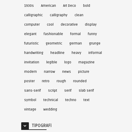
1930s
American
Art Deco
bold
calligraphic
calligraphy
clean
computer
cool
decorative
display
elegant
fashionable
formal
funny
futuristic
geometric
german
grunge
handwriting
headline
heavy
informal
invitation
legible
logo
magazine
modern
narrow
news
picture
poster
retro
rough
rounded
sans-serif
script
serif
slab serif
symbol
technical
techno
text
vintage
wedding
TIPOGRAFI