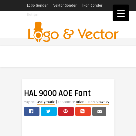
Logo Gönder
Vektör Gönder
İkon Gönder
İletişim
HAL 9000 AOE Font
|
Yayıncı:
Astigmatic
Tasarımcı:
Brian J. Bonislawsky