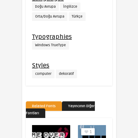
Doğu Avrupa
İngilizce
Orta/Doğu Avrupa
Türkçe
Typographies
Windows TrueType
Styles
computer
dekoratif
Related Fonts
Yayıncının Diğer
Fontları
1
0