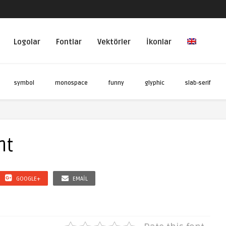
Logolar
Fontlar
Vektörler
İkonlar
symbol
monospace
funny
glyphic
slab-serif
nt
GOOGLE+
EMAIL