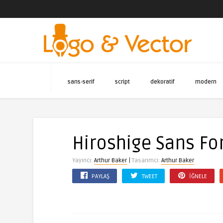
sans-serif
script
dekoratif
modern
Hiroshige Sans Fo
|
Yayıncı:
Arthur Baker
Tasarımcı:
Arthur Baker
PAYLAŞ
TWEET
İĞNELE