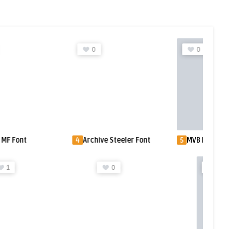
0
0
MF Font
4
Archive Steeler Font
5
MVB Magnesi
0
0