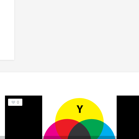
6
Kigali Font
7
Oakgraphic Font
0