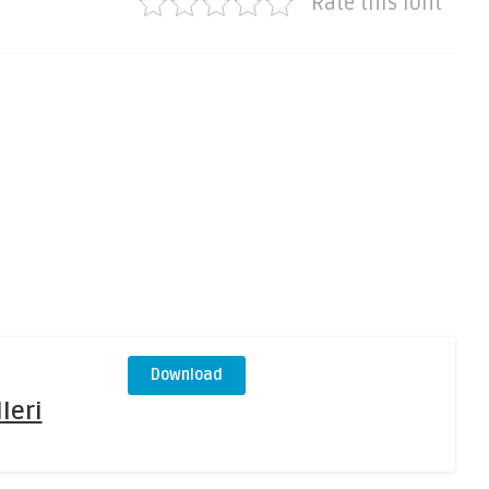
Rate this font
Download
leri