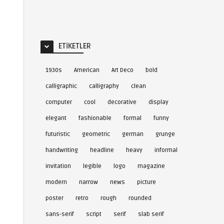
ETIKETLER
1930s
American
Art Deco
bold
calligraphic
calligraphy
clean
computer
cool
decorative
display
elegant
fashionable
formal
funny
futuristic
geometric
german
grunge
handwriting
headline
heavy
informal
invitation
legible
logo
magazine
modern
narrow
news
picture
poster
retro
rough
rounded
sans-serif
script
serif
slab serif