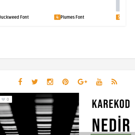
ed Font
4
Plumes Font
5
Flowery Font
0