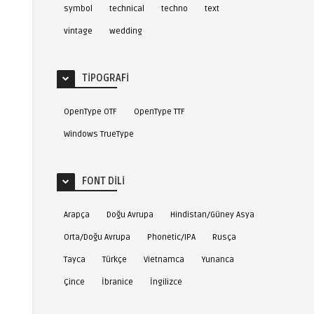
symbol
technical
techno
text
vintage
wedding
TIPOGRAFI
OpenType OTF
OpenType TTF
Windows TrueType
FONT DILI
Arapça
Doğu Avrupa
Hindistan/Güney Asya
Orta/Doğu Avrupa
Phonetic/IPA
Rusça
Tayca
Türkçe
Vietnamca
Yunanca
Çince
İbranice
İngilizce