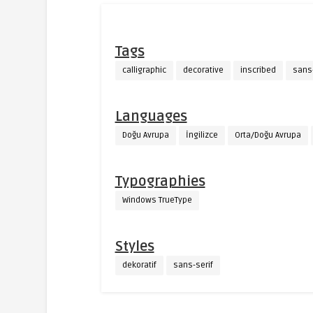
Tags
calligraphic
decorative
inscribed
sans-
Languages
Doğu Avrupa
İngilizce
Orta/Doğu Avrupa
Typographies
Windows TrueType
Styles
dekoratif
sans-serif