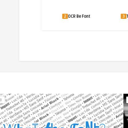
embic Font
2
OCR Be Font
3
Tumbler
8