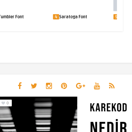
 Font
4
Saratoga Font
5
Guerilla Dub F
0