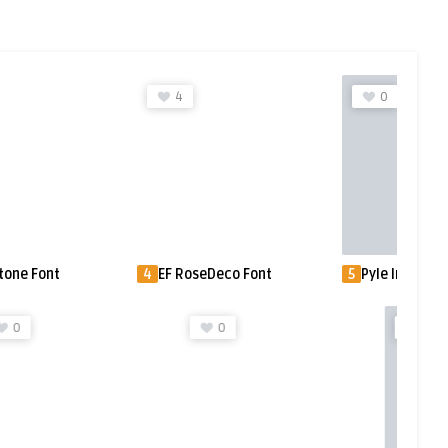
4
0
tone Font
4
EF RoseDeco Font
5
Pyle Initials I 
0
0