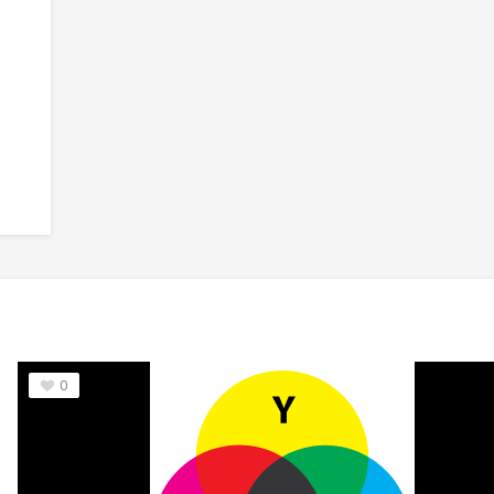
ont
6
Axis Font
7
Glue Font
0