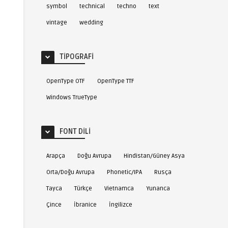
symbol
technical
techno
text
vintage
wedding
TIPOGRAFI
OpenType OTF
OpenType TTF
Windows TrueType
FONT DILI
Arapça
Doğu Avrupa
Hindistan/Güney Asya
Orta/Doğu Avrupa
Phonetic/IPA
Rusça
Tayca
Türkçe
Vietnamca
Yunanca
Çince
İbranice
İngilizce