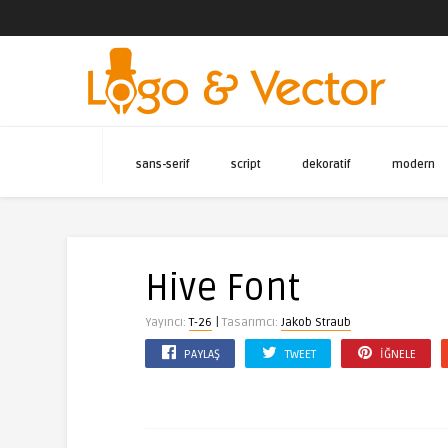
sans-serif
script
dekoratif
modern
Hive Font
|
Yayıncı:
T-26
Tasarımcı:
Jakob Straub
PAYLAŞ
TWEET
İĞNELE