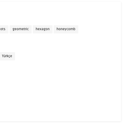
ots
geometric
hexagon
honeycomb
Türkçe