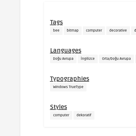
Tags
bee
bitmap
computer
decorative
d
Languages
Doğu Avrupa
İngilizce
Orta/Doğu Avrupa
Typographies
Windows TrueType
Styles
computer
dekoratif