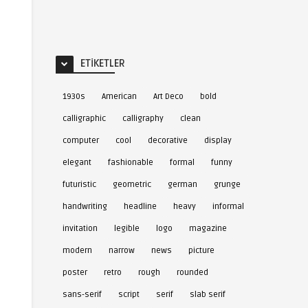
ETIKETLER
1930s
American
Art Deco
bold
calligraphic
calligraphy
clean
computer
cool
decorative
display
elegant
fashionable
formal
funny
futuristic
geometric
german
grunge
handwriting
headline
heavy
informal
invitation
legible
logo
magazine
modern
narrow
news
picture
poster
retro
rough
rounded
sans-serif
script
serif
slab serif