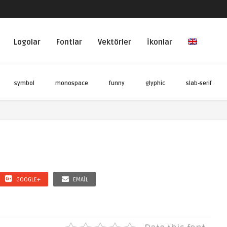
Logolar
Fontlar
Vektörler
İkonlar
symbol
monospace
funny
glyphic
slab-serif
GOOGLE+
EMAIL