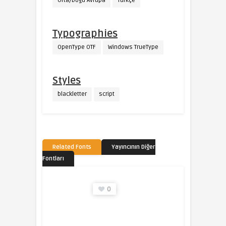
Orta/Doğu Avrupa
Türkçe
Typographies
OpenType OTF
Windows TrueType
Styles
blackletter
script
Related Fonts
Yayıncının Diğer
Fontları
0
0