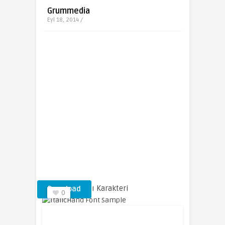
Grummedia
Eyl 18, 2014 /
ItalicHand Yazı Karakteri
Download
0