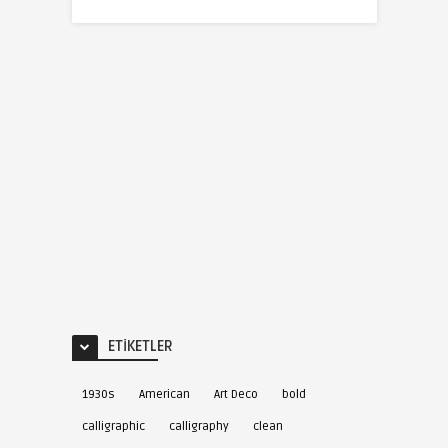
ETIKETLER
1930s
American
Art Deco
bold
calligraphic
calligraphy
clean