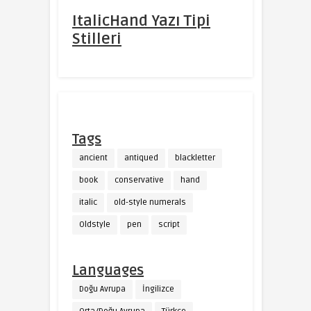
ItalicHand Yazı Tipi
Stilleri
Tags
ancient
antiqued
blackletter
book
conservative
hand
italic
old-style numerals
Oldstyle
pen
script
Languages
Doğu Avrupa
İngilizce