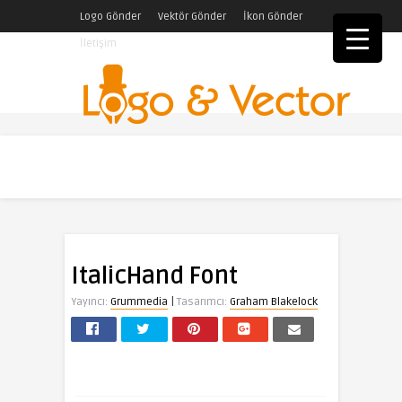
Logo Gönder
Vektör Gönder
İkon Gönder
İletişim
ItalicHand Font
|
Yayıncı:
Grummedia
Tasarımcı:
Graham Blakelock