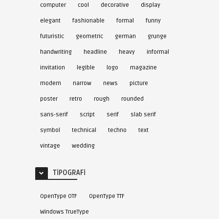
computer
cool
decorative
display
elegant
fashionable
formal
funny
futuristic
geometric
german
grunge
handwriting
headline
heavy
informal
invitation
legible
logo
magazine
modern
narrow
news
picture
poster
retro
rough
rounded
sans-serif
script
serif
slab serif
symbol
technical
techno
text
vintage
wedding
TIPOGRAFI
OpenType OTF
OpenType TTF
Windows TrueType