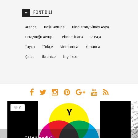
FONT DILI
Arapça
Doğu Avrupa
Hindistan/Güney Asya
Orta/Doğu Avrupa
Phonetic/IPA
Rusça
Tayca
Türkçe
Vietnamca
Yunanca
Çince
İbranice
İngilizce
0