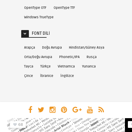
OpenType OTF
OpenType TTF
Windows TrueType
FONT DILI
Arapça
Doğu Avrupa
Hindistan/Güney Asya
Orta/Doğu Avrupa
Phonetic/IPA
Rusça
Tayca
Türkçe
Vietnamca
Yunanca
Çince
İbranice
İngilizce
68