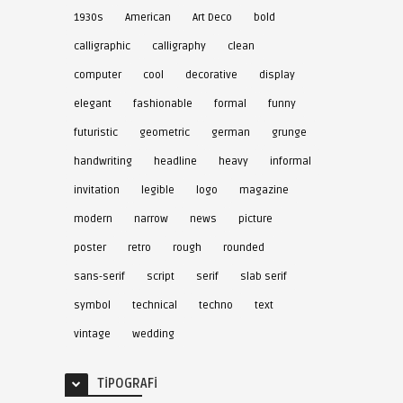
1930s
American
Art Deco
bold
calligraphic
calligraphy
clean
computer
cool
decorative
display
elegant
fashionable
formal
funny
futuristic
geometric
german
grunge
handwriting
headline
heavy
informal
invitation
legible
logo
magazine
modern
narrow
news
picture
poster
retro
rough
rounded
sans-serif
script
serif
slab serif
symbol
technical
techno
text
vintage
wedding
TIPOGRAFI