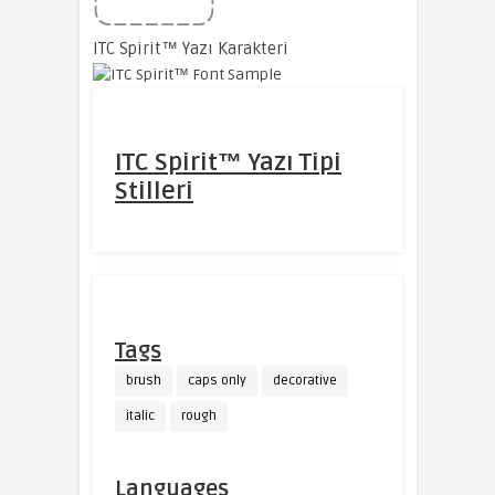
ITC Spirit™ Yazı Karakteri
ITC Spirit™ Yazı Tipi
Stilleri
Tags
brush
caps only
decorative
italic
rough
Languages