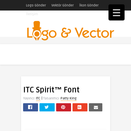
Logo Gönder
Vektör Gönder
İkon Gönder
İletişim
ITC Spirit™ Font
|
Yayıncı:
ITC
Tasarımcı:
Patty King