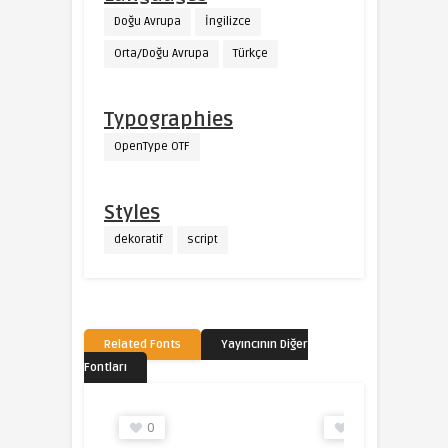
Doğu Avrupa
İngilizce
Orta/Doğu Avrupa
Türkçe
Typographies
OpenType OTF
Styles
dekoratif
script
Related Fonts
Yayıncının Diğer
Fontları
0
0