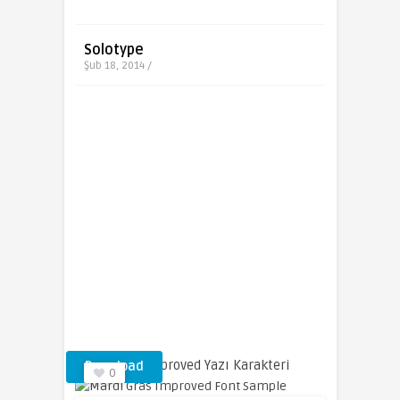
Solotype
Şub 18, 2014 /
Mardi Gras Improved Yazı Karakteri
Download
0