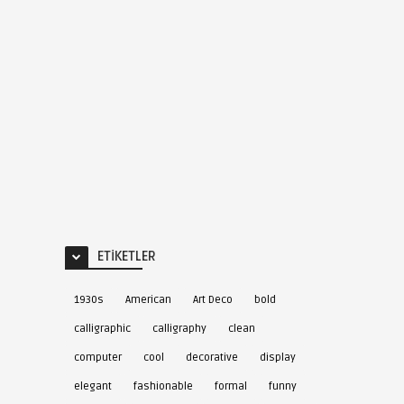
ETIKETLER
1930s
American
Art Deco
bold
calligraphic
calligraphy
clean
computer
cool
decorative
display
elegant
fashionable
formal
funny