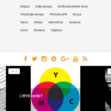
Arapça
Doğu Avrupa
Hindistan/Güney Asya
Orta/Doğu Avrupa
Phonetic/IPA
Rusça
Tayca
Türkçe
Vietnamca
Yunanca
Çince
İbranice
İngilizce
0
CMYK nedir?