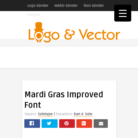
Logo Gönder
Vektör Gönder
İkon Gönder
İletişim
Mardi Gras Improved
Font
|
Yayıncı:
Solotype
Tasarımcı:
Dan X. Solo