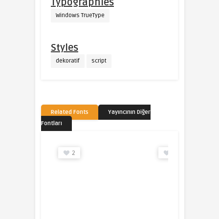
Typographies
Windows TrueType
Styles
dekoratif
script
Related Fonts
Yayıncının Diğer
Fontları
2
0