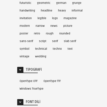
futuristic
geometric
german
grunge
handwriting
headline
heavy
informal
invitation
legible
logo
magazine
modern
narrow
news
picture
poster
retro
rough
rounded
sans-serif
script
serif
slab serif
symbol
technical
techno
text
vintage
wedding
TIPOGRAFI
OpenType OTF
OpenType TTF
Windows TrueType
FONT DILI