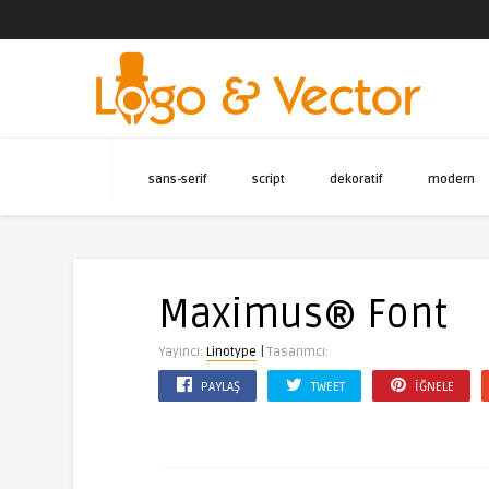
sans-serif
script
dekoratif
modern
Maximus® Font
|
Yayıncı:
Linotype
Tasarımcı:
PAYLAŞ
TWEET
İĞNELE