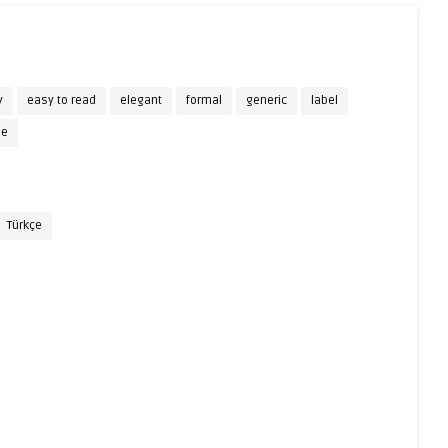
y
easy to read
elegant
formal
generic
label
de
Türkçe