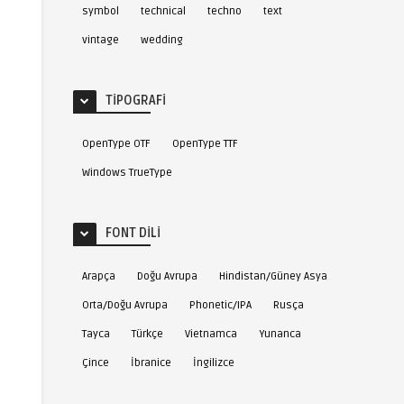
symbol
technical
techno
text
vintage
wedding
TIPOGRAFI
OpenType OTF
OpenType TTF
Windows TrueType
FONT DILI
Arapça
Doğu Avrupa
Hindistan/Güney Asya
Orta/Doğu Avrupa
Phonetic/IPA
Rusça
Tayca
Türkçe
Vietnamca
Yunanca
Çince
İbranice
İngilizce