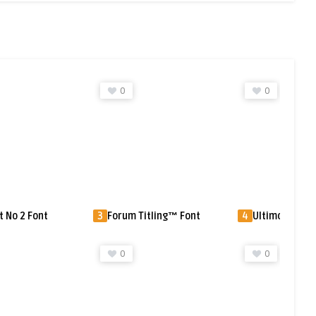
0
0
itling™ Font
4
Ultimos Ritos Font
5
Rendezvous™
0
2