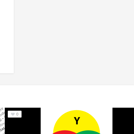
t
6
Digi Grotesk™ Font
7
Bertram™ Font
0