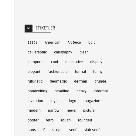
ETIKETLER
1930s
American
Art Deco
bold
calligraphic
calligraphy
clean
computer
cool
decorative
display
elegant
fashionable
formal
funny
futuristic
geometric
german
grunge
handwriting
headline
heavy
informal
invitation
legible
logo
magazine
modern
narrow
news
picture
poster
retro
rough
rounded
sans-serif
script
serif
slab serif