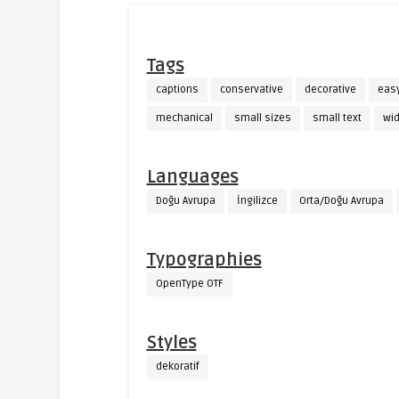
Tags
captions
conservative
decorative
eas
mechanical
small sizes
small text
wi
Languages
Doğu Avrupa
İngilizce
Orta/Doğu Avrupa
Typographies
OpenType OTF
Styles
dekoratif