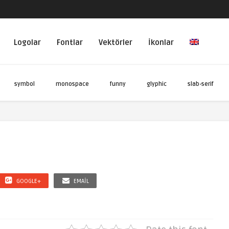
Logolar
Fontlar
Vektörler
İkonlar
symbol
monospace
funny
glyphic
slab-serif
GOOGLE+
EMAIL