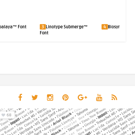
pe Submerge™
4
Biosymbols™ Font
5
Diotima® Fon
68