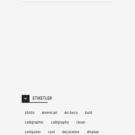
ETIKETLER
1930s
American
Art Deco
bold
calligraphic
calligraphy
clean
computer
cool
decorative
display