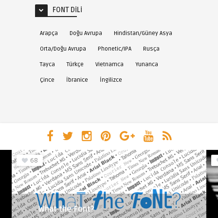
FONT DILI
Arapça
Doğu Avrupa
Hindistan/Güney Asya
Orta/Doğu Avrupa
Phonetic/IPA
Rusça
Tayca
Türkçe
Vietnamca
Yunanca
Çince
İbranice
İngilizce
68
What the Font?