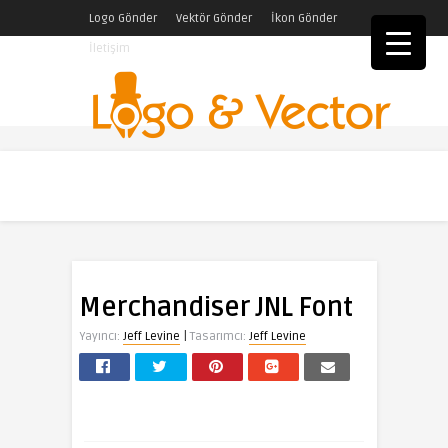
Logo Gönder
Vektör Gönder
İkon Gönder
İletişim
Merchandiser JNL Font
|
Yayıncı:
Jeff Levine
Tasarımcı:
Jeff Levine