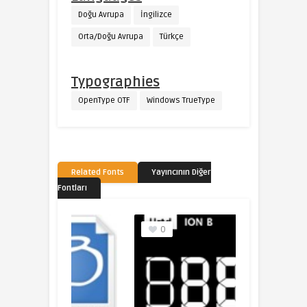
Doğu Avrupa
İngilizce
Orta/Doğu Avrupa
Türkçe
Typographies
OpenType OTF
Windows TrueType
Related Fonts
Yayıncının Diğer
Fontları
0
0