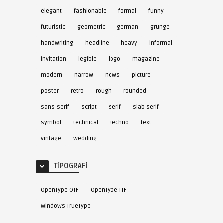
elegant
fashionable
formal
funny
futuristic
geometric
german
grunge
handwriting
headline
heavy
informal
invitation
legible
logo
magazine
modern
narrow
news
picture
poster
retro
rough
rounded
sans-serif
script
serif
slab serif
symbol
technical
techno
text
vintage
wedding
TIPOGRAFI
OpenType OTF
OpenType TTF
Windows TrueType