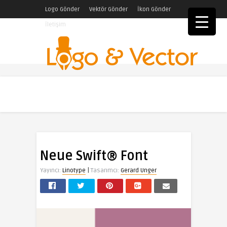
Logo Gönder
Vektör Gönder
İkon Gönder
İletişim
Neue Swift® Font
|
Yayıncı:
Linotype
Tasarımcı:
Gerard Unger