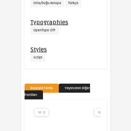
Orta/Doğu Avrupa
Türkçe
Typographies
OpenType OTF
Styles
script
Related Fonts
Yayıncının Diğer
Fontları
0
0