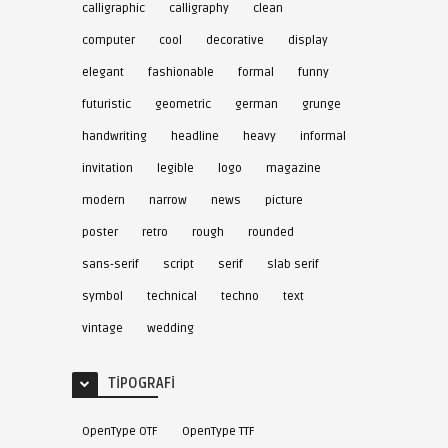
calligraphic
calligraphy
clean
computer
cool
decorative
display
elegant
fashionable
formal
funny
futuristic
geometric
german
grunge
handwriting
headline
heavy
informal
invitation
legible
logo
magazine
modern
narrow
news
picture
poster
retro
rough
rounded
sans-serif
script
serif
slab serif
symbol
technical
techno
text
vintage
wedding
TIPOGRAFI
OpenType OTF
OpenType TTF