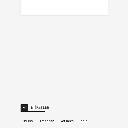
ETIKETLER
1930s
American
Art Deco
bold