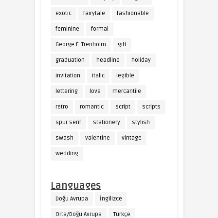
exotic
fairytale
fashionable
feminine
formal
George F. Trenholm
gift
graduation
headline
holiday
invitation
italic
legible
lettering
love
mercantile
retro
romantic
script
scripts
spur serif
stationery
stylish
swash
valentine
vintage
wedding
Languages
Doğu Avrupa
İngilizce
Orta/Doğu Avrupa
Türkçe