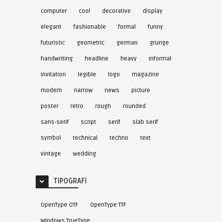
computer
cool
decorative
display
elegant
fashionable
formal
funny
futuristic
geometric
german
grunge
handwriting
headline
heavy
informal
invitation
legible
logo
magazine
modern
narrow
news
picture
poster
retro
rough
rounded
sans-serif
script
serif
slab serif
symbol
technical
techno
text
vintage
wedding
TIPOGRAFI
OpenType OTF
OpenType TTF
Windows TrueType