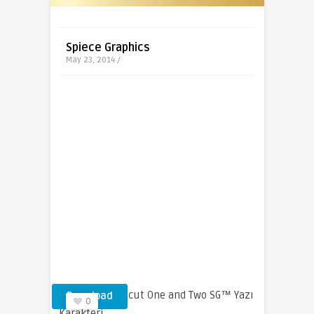
Spiece Graphics
May 23, 2014 /
Nova Script Recut One and Two SG™ Yazı
Download
0
Karakteri