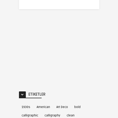
ETIKETLER
1930s
American
Art Deco
bold
calligraphic
calligraphy
clean