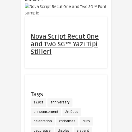
Nova Script Recut One
and Two SG™ Yazı Tipi
Stilleri
Tags
1930s
anniversary
announcement
Art Deco
celebration
christmas
curly
decorative
display
elegant