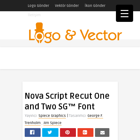
Logo Gönder
Vektör Gönder
İkon Gönder
İletişim
Nova Script Recut One
and Two SG™ Font
|
Yayıncı:
Spiece Graphics
Tasarımcı:
George F.
Trenholm
,
Jim Spiece