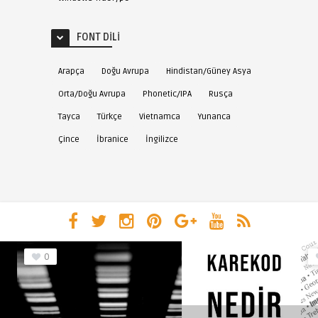
FONT DILI
Arapça
Doğu Avrupa
Hindistan/Güney Asya
Orta/Doğu Avrupa
Phonetic/IPA
Rusça
Tayca
Türkçe
Vietnamca
Yunanca
Çince
İbranice
İngilizce
0