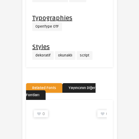
Typographies
OpenType OTF
Styles
dekoratif
okunaklı
script
Related Fonts
Yayıncının Diğer
Fontları
0
0