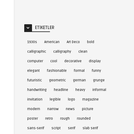
ETIKETLER
1930s
American
Art Deco
bold
calligraphic
calligraphy
clean
computer
cool
decorative
display
elegant
fashionable
formal
funny
futuristic
geometric
german
grunge
handwriting
headline
heavy
informal
invitation
legible
logo
magazine
modern
narrow
news
picture
poster
retro
rough
rounded
sans-serif
script
serif
slab serif