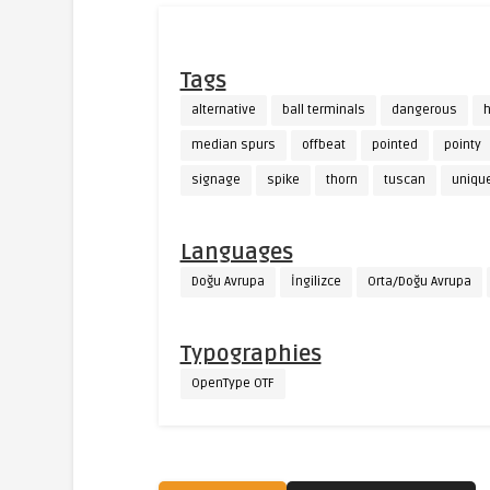
Tags
alternative
ball terminals
dangerous
h
median spurs
offbeat
pointed
pointy
signage
spike
thorn
tuscan
uniqu
Languages
Doğu Avrupa
İngilizce
Orta/Doğu Avrupa
Typographies
OpenType OTF