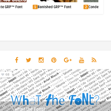
ate GRP™ Font
1
Banished GRP™ Font
2
Condemned™ 
68
What the Font?