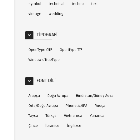
symbol
technical
techno
text
vintage
wedding
TIPOGRAFI
OpenType OTF
OpenType TTF
Windows TrueType
FONT DILI
Arapça
Doğu Avrupa
Hindistan/Güney Asya
Orta/Doğu Avrupa
Phonetic/IPA
Rusça
Tayca
Türkçe
Vietnamca
Yunanca
Çince
İbranice
İngilizce