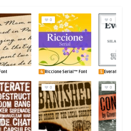
0
0
Font
4
Riccione Serial™ Font
5
Everafter Fon
0
0