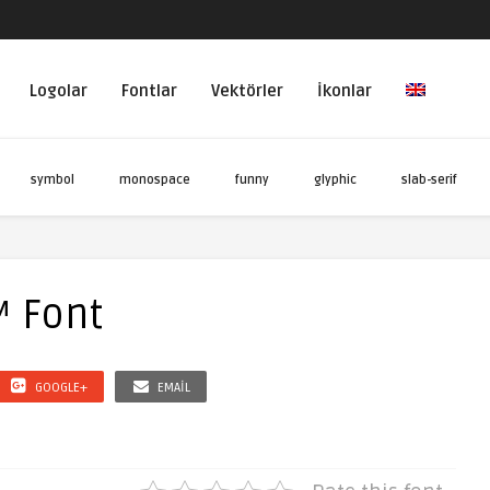
Logolar
Fontlar
Vektörler
İkonlar
symbol
monospace
funny
glyphic
slab-serif
 Font
GOOGLE+
EMAIL