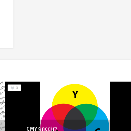
Font
3
Obliterate GRP™ Font
0
CMYK nedir?