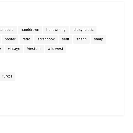
andcore
handdrawn
handwriting
idiosyncratic
poster
retro
scrapbook
serif
shahn
sharp
e
vintage
Western
wild west
Türkçe