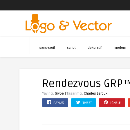
sans-serif
script
dekoratif
modern
Rendezvous GRP™
|
Yayıncı:
Grype
Tasarımcı:
Charles Leroux
PAYLAŞ
TWEET
İĞNELE