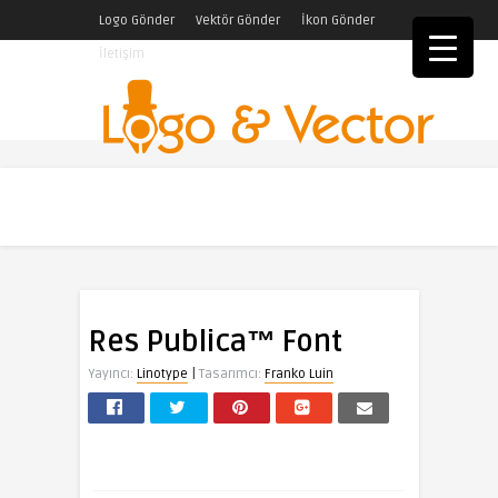
Logo Gönder
Vektör Gönder
İkon Gönder
İletişim
Res Publica™ Font
|
Yayıncı:
Linotype
Tasarımcı:
Franko Luin