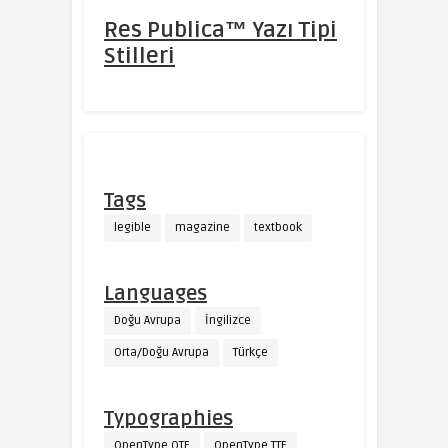
Res Publica™ Yazı Tipi
Stilleri
Tags
legible
magazine
textbook
Languages
Doğu Avrupa
İngilizce
Orta/Doğu Avrupa
Türkçe
Typographies
OpenType OTF
OpenType TTF