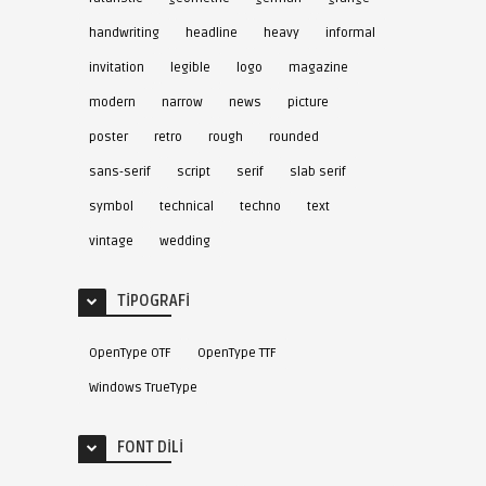
handwriting
headline
heavy
informal
invitation
legible
logo
magazine
modern
narrow
news
picture
poster
retro
rough
rounded
sans-serif
script
serif
slab serif
symbol
technical
techno
text
vintage
wedding
TIPOGRAFI
OpenType OTF
OpenType TTF
Windows TrueType
FONT DILI