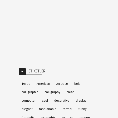
ETIKETLER
1930s
American
Art Deco
bold
calligraphic
calligraphy
clean
computer
cool
decorative
display
elegant
fashionable
formal
funny
futuristic
geometric
german
grunge