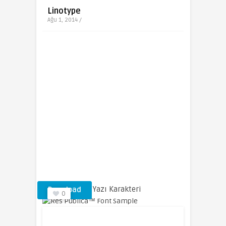
Linotype
Ağu 1, 2014 /
Res Publica™ Yazı Karakteri
Download
0