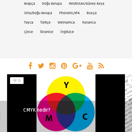
Arapça
Doğu Avrupa
Hindistan/Güney Asya
Orta/Doğu Avrupa
Phonetic/IPA
Rusça
Tayca
Türkçe
Vietnamca
Yunanca
Çince
İbranice
İngilizce
0
CMYK nedir?