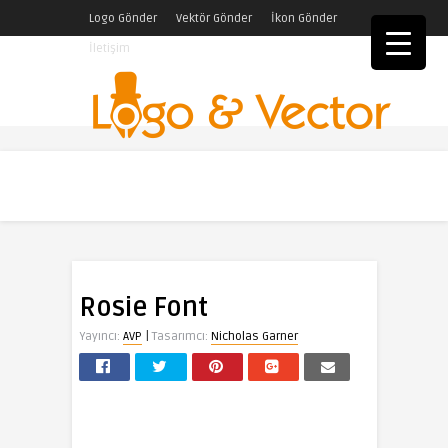
Logo Gönder
Vektör Gönder
İkon Gönder
İletişim
Rosie Font
|
Yayıncı:
AVP
Tasarımcı:
Nicholas Garner