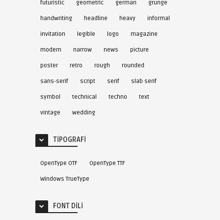
futuristic
geometric
german
grunge
handwriting
headline
heavy
informal
invitation
legible
logo
magazine
modern
narrow
news
picture
poster
retro
rough
rounded
sans-serif
script
serif
slab serif
symbol
technical
techno
text
vintage
wedding
TIPOGRAFI
OpenType OTF
OpenType TTF
Windows TrueType
FONT DILI