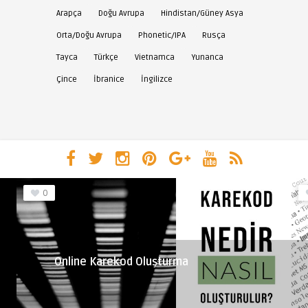
Arapça
Doğu Avrupa
Hindistan/Güney Asya
Orta/Doğu Avrupa
Phonetic/IPA
Rusça
Tayca
Türkçe
Vietnamca
Yunanca
Çince
İbranice
İngilizce
0
Online Karekod Oluşturma