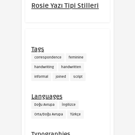
Rosie Yazı Tipi Stilleri
Tags
correspondence
feminine
handwriting
handwritten
informal
joined
script
Languages
Doğu Avrupa
İngilizce
Orta/Doğu Avrupa
Türkçe
Typographies