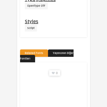
OpenType OTF
Styles
script
Related Fonts
Yayıncının Diğer
Fontları
0
0