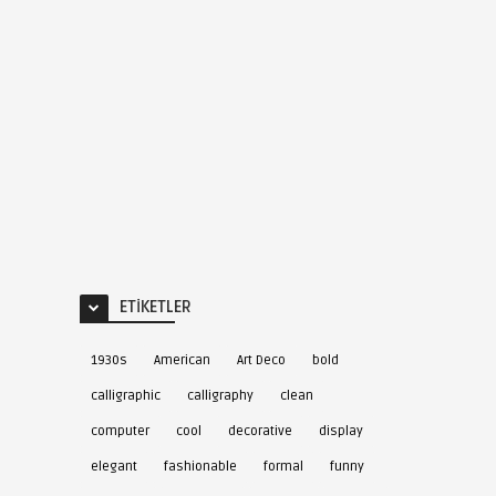
ETIKETLER
1930s
American
Art Deco
bold
calligraphic
calligraphy
clean
computer
cool
decorative
display
elegant
fashionable
formal
funny