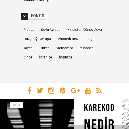
Windows TrueType
FONT DILI
Arapça
Doğu Avrupa
Hindistan/Güney Asya
Orta/Doğu Avrupa
Phonetic/IPA
Rusça
Tayca
Türkçe
Vietnamca
Yunanca
Çince
İbranice
İngilizce
0