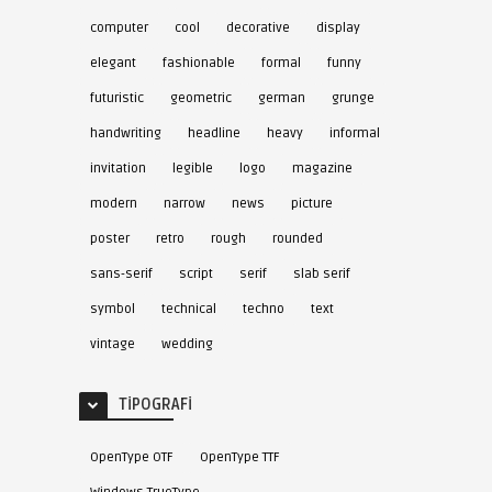
computer
cool
decorative
display
elegant
fashionable
formal
funny
futuristic
geometric
german
grunge
handwriting
headline
heavy
informal
invitation
legible
logo
magazine
modern
narrow
news
picture
poster
retro
rough
rounded
sans-serif
script
serif
slab serif
symbol
technical
techno
text
vintage
wedding
TIPOGRAFI
OpenType OTF
OpenType TTF