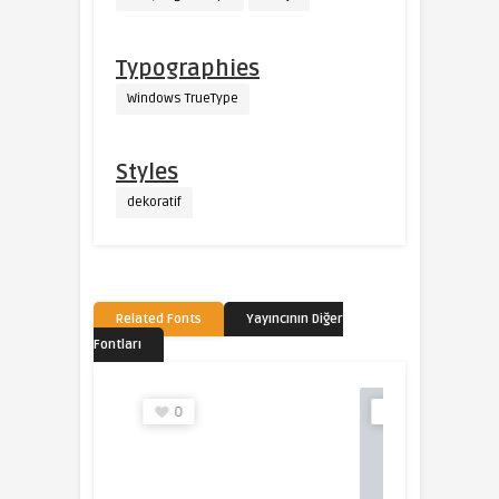
Typographies
Windows TrueType
Styles
dekoratif
Related Fonts
Yayıncının Diğer
Fontları
0
2