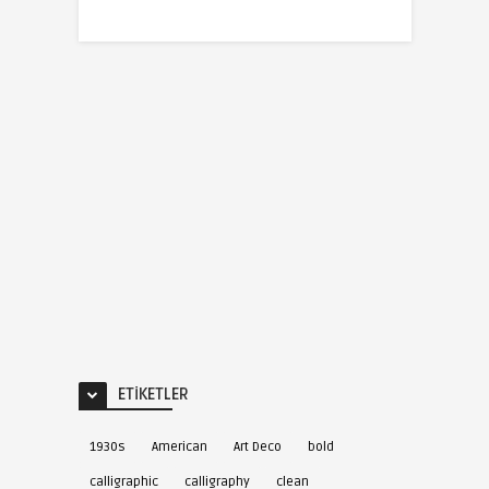
ETIKETLER
1930s
American
Art Deco
bold
calligraphic
calligraphy
clean