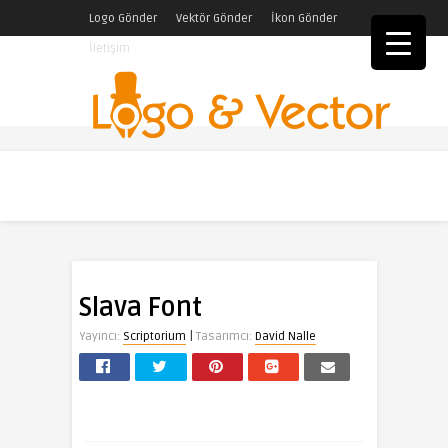
Logo Gönder
Vektör Gönder
İkon Gönder
İletişim
Slava Font
|
Yayıncı:
Scriptorium
Tasarımcı:
David Nalle