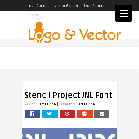
Logo Gönder
Vektör Gönder
İkon Gönder
İletişim
Stencil Project JNL Font
|
Yayıncı:
Jeff Levine
Tasarımcı:
Jeff Levine