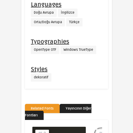
Languages
Doğu Avrupa
İngilizce
Orta/Doğu Avrupa
Türkçe
Typographies
OpenType OTF
Windows TrueType
Styles
dekoratif
Related Fonts
Yayıncının Diğer
Fontları