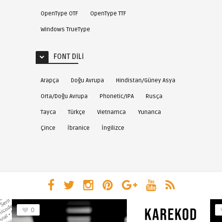
OpenType OTF
OpenType TTF
Windows TrueType
FONT DILI
Arapça
Doğu Avrupa
Hindistan/Güney Asya
Orta/Doğu Avrupa
Phonetic/IPA
Rusça
Tayca
Türkçe
Vietnamca
Yunanca
Çince
İbranice
İngilizce
0