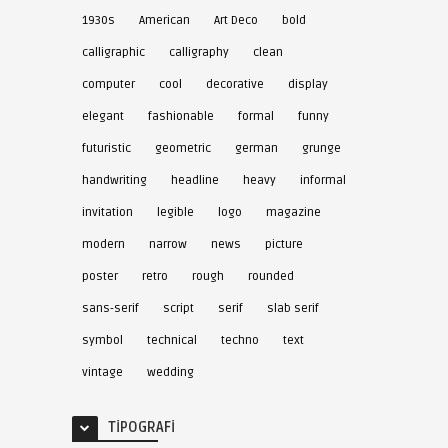
1930s
American
Art Deco
bold
calligraphic
calligraphy
clean
computer
cool
decorative
display
elegant
fashionable
formal
funny
futuristic
geometric
german
grunge
handwriting
headline
heavy
informal
invitation
legible
logo
magazine
modern
narrow
news
picture
poster
retro
rough
rounded
sans-serif
script
serif
slab serif
symbol
technical
techno
text
vintage
wedding
TIPOGRAFI