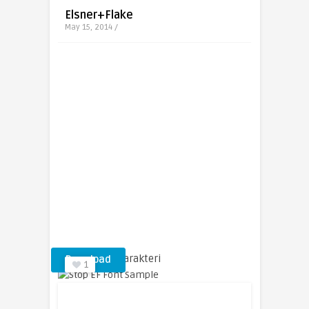
Elsner+Flake
May 15, 2014 /
Stop EF Yazı Karakteri
Download
1