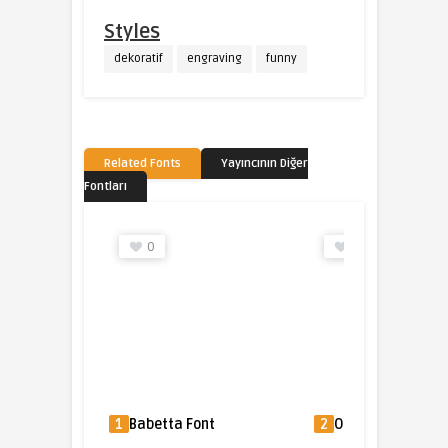
Styles
dekoratif
engraving
funny
Related Fonts
Yayıncının Diğer
Fontları
0
0
1
Babetta Font
2
Osprey Font
3