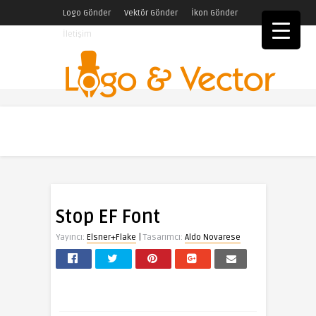
Logo Gönder
Vektör Gönder
İkon Gönder
İletişim
Stop EF Font
|
Yayıncı:
Elsner+Flake
Tasarımcı:
Aldo Novarese