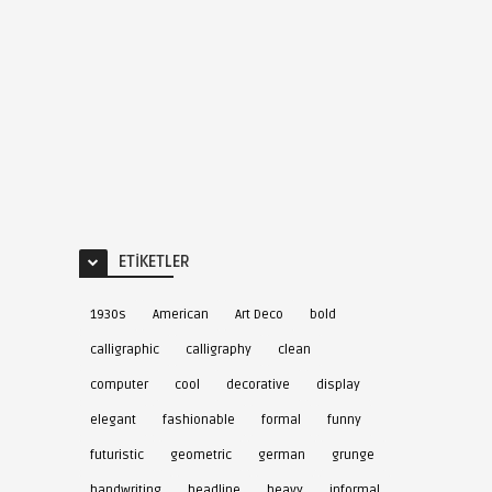
ETIKETLER
1930s
American
Art Deco
bold
calligraphic
calligraphy
clean
computer
cool
decorative
display
elegant
fashionable
formal
funny
futuristic
geometric
german
grunge
handwriting
headline
heavy
informal