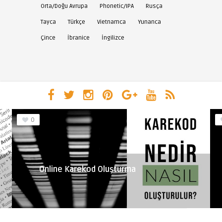
Orta/Doğu Avrupa
Phonetic/IPA
Rusça
Tayca
Türkçe
Vietnamca
Yunanca
Çince
İbranice
İngilizce
0
Online Karekod Oluşturma