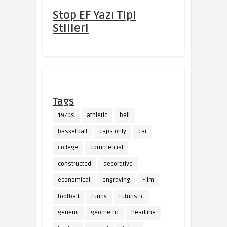
Stop EF Yazı Tipi
Stilleri
Tags
1970s
athletic
ball
basketball
caps only
car
college
commercial
constructed
decorative
economical
engraving
Film
football
funny
futuristic
generic
geometric
headline