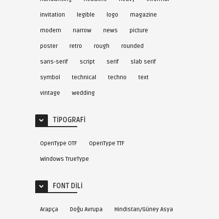
invitation
legible
logo
magazine
modern
narrow
news
picture
poster
retro
rough
rounded
sans-serif
script
serif
slab serif
symbol
technical
techno
text
vintage
wedding
TIPOGRAFI
OpenType OTF
OpenType TTF
Windows TrueType
FONT DILI
Arapça
Doğu Avrupa
Hindistan/Güney Asya