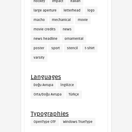
hockey
impact
Italian
large aperture
letterhead
logo
macho
mechanical
movie
movie credits
news
news headline
ornamental
poster
sport
stencil
t-shirt
varsity
Languages
Doğu Avrupa
İngilizce
Orta/Doğu Avrupa
Türkçe
Typographies
OpenType OTF
Windows TrueType