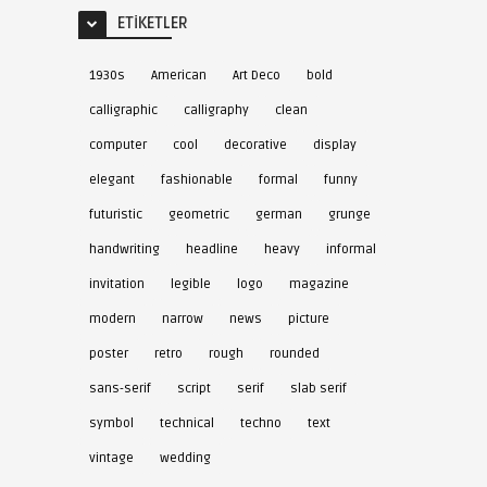
ETIKETLER
1930s
American
Art Deco
bold
calligraphic
calligraphy
clean
computer
cool
decorative
display
elegant
fashionable
formal
funny
futuristic
geometric
german
grunge
handwriting
headline
heavy
informal
invitation
legible
logo
magazine
modern
narrow
news
picture
poster
retro
rough
rounded
sans-serif
script
serif
slab serif
symbol
technical
techno
text
vintage
wedding