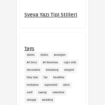
Sveva Yazı Tipi Stilleri
Tags
1800s
1900s
Anzeigen
Art Deco
Art Nouveau
caps only
decorative
Einladung
elegant
fairy tale
fav
headline
invitation
Jugendstil
Libris
serif
swoop
valentine
vintage
wedding