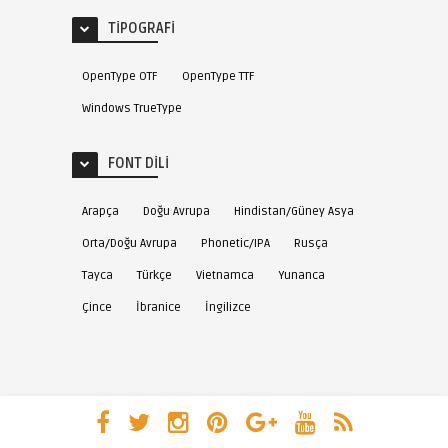
TIPOGRAFI
OpenType OTF
OpenType TTF
Windows TrueType
FONT DILI
Arapça
Doğu Avrupa
Hindistan/Güney Asya
Orta/Doğu Avrupa
Phonetic/IPA
Rusça
Tayca
Türkçe
Vietnamca
Yunanca
Çince
İbranice
İngilizce