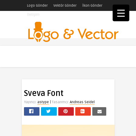
Logo Gönder
Vektör Gönder
İkon Gönder
İletişim
Sveva Font
|
Yayıncı:
astype
Tasarımcı:
Andreas Seidel