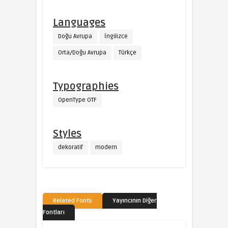
Languages
Doğu Avrupa
İngilizce
Orta/Doğu Avrupa
Türkçe
Typographies
OpenType OTF
Styles
dekoratif
modern
Related Fonts
Yayıncının Diğer
Fontları