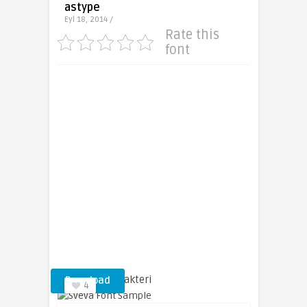
astype
Eyl 18, 2014 /
Rate this
font
Sveva Yazı Karakteri
Download
4