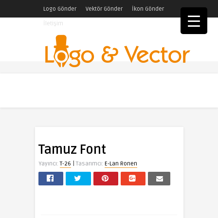
Logo Gönder
Vektör Gönder
İkon Gönder
İletişim
Tamuz Font
|
Yayıncı:
T-26
Tasarımcı:
E-Lan Ronen