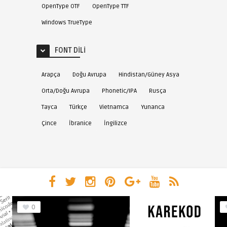
OpenType OTF
OpenType TTF
Windows TrueType
FONT DILI
Arapça
Doğu Avrupa
Hindistan/Güney Asya
Orta/Doğu Avrupa
Phonetic/IPA
Rusça
Tayca
Türkçe
Vietnamca
Yunanca
Çince
İbranice
İngilizce
0