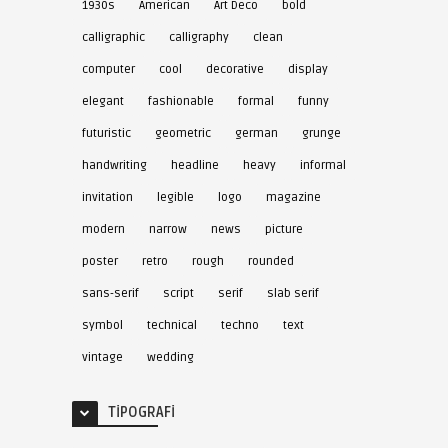
1930s
American
Art Deco
bold
calligraphic
calligraphy
clean
computer
cool
decorative
display
elegant
fashionable
formal
funny
futuristic
geometric
german
grunge
handwriting
headline
heavy
informal
invitation
legible
logo
magazine
modern
narrow
news
picture
poster
retro
rough
rounded
sans-serif
script
serif
slab serif
symbol
technical
techno
text
vintage
wedding
TIPOGRAFI