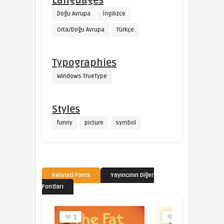
Languages
Doğu Avrupa
İngilizce
Orta/Doğu Avrupa
Türkçe
Typographies
Windows TrueType
Styles
funny
picture
symbol
Related Fonts
Yayıncının Diğer
Fontları
1
0