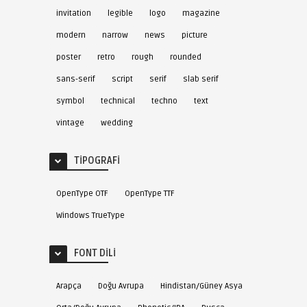
invitation
legible
logo
magazine
modern
narrow
news
picture
poster
retro
rough
rounded
sans-serif
script
serif
slab serif
symbol
technical
techno
text
vintage
wedding
TIPOGRAFI
OpenType OTF
OpenType TTF
Windows TrueType
FONT DILI
Arapça
Doğu Avrupa
Hindistan/Güney Asya