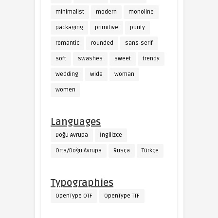
minimalist
modern
monoline
packaging
primitive
purity
romantic
rounded
sans-serif
soft
swashes
sweet
trendy
wedding
wide
woman
women
Languages
Doğu Avrupa
İngilizce
Orta/Doğu Avrupa
Rusça
Türkçe
Typographies
OpenType OTF
OpenType TTF