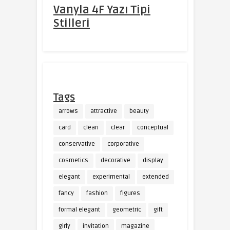
Vanyla 4F Yazı Tipi
Stilleri
Tags
arrows
attractive
beauty
card
clean
clear
conceptual
conservative
corporative
cosmetics
decorative
display
elegant
experimental
extended
fancy
fashion
figures
formal elegant
geometric
gift
girly
invitation
magazine