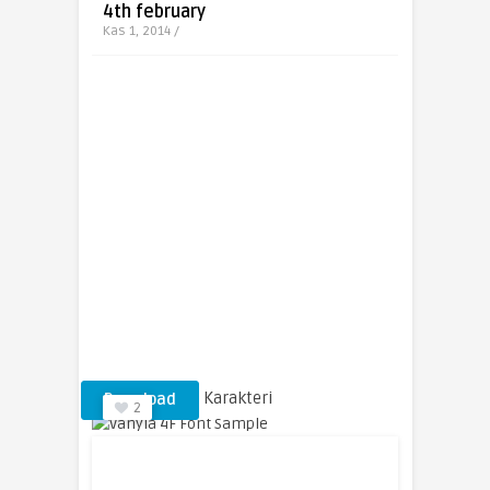
4th february
Kas 1, 2014 /
Vanyla 4F Yazı Karakteri
Download
2