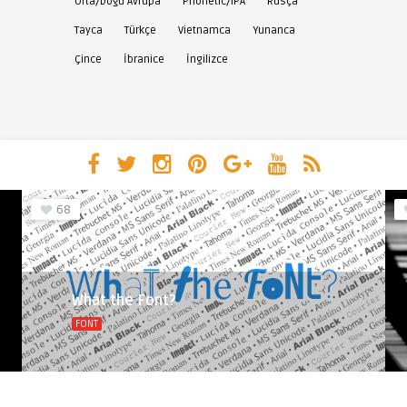
Orta/Doğu Avrupa
Phonetic/IPA
Rusça
Tayca
Türkçe
Vietnamca
Yunanca
Çince
İbranice
İngilizce
68
What the Font?
FONT