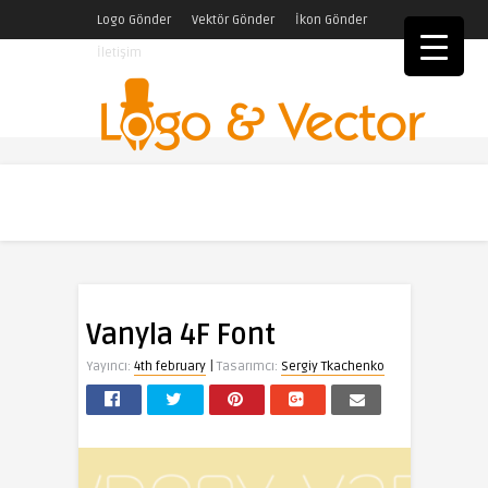
Logo Gönder
Vektör Gönder
İkon Gönder
İletişim
Vanyla 4F Font
|
Yayıncı:
4th february
Tasarımcı:
Sergiy Tkachenko