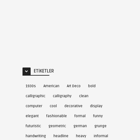
ETIKETLER
1930s
American
Art Deco
bold
calligraphic
calligraphy
clean
computer
cool
decorative
display
elegant
fashionable
formal
funny
futuristic
geometric
german
grunge
handwriting
headline
heavy
informal