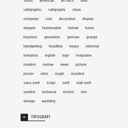
1930s
American
Art Deco
bold
calligraphic
calligraphy
clean
computer
cool
decorative
display
elegant
fashionable
formal
funny
futuristic
geometric
german
grunge
handwriting
headline
heavy
informal
invitation
legible
logo
magazine
modern
narrow
news
picture
poster
retro
rough
rounded
sans-serif
script
serif
slab serif
symbol
technical
techno
text
vintage
wedding
TIPOGRAFI