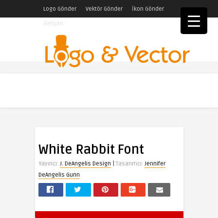
Logo Gönder
Vektör Gönder
İkon Gönder
İletişim
White Rabbit Font
|
Yayıncı:
J. DeAngelis Design
Tasarımcı:
Jennifer
DeAngelis Gunn