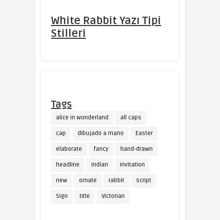
White Rabbit Yazı Tipi
Stilleri
Tags
alice in wonderland
all caps
cap
dibujado a mano
Easter
elaborate
fancy
hand-drawn
headline
Indian
invitation
new
ornate
rabbit
script
Sign
title
Victorian