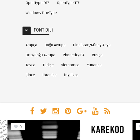
OpenType OTF
OpenType TTF
Windows TrueType
FONT DILI
Arapça
Doğu Avrupa
Hindistan/Güney Asya
Orta/Doğu Avrupa
Phonetic/IPA
Rusça
Tayca
Türkçe
Vietnamca
Yunanca
Çince
İbranice
İngilizce
0