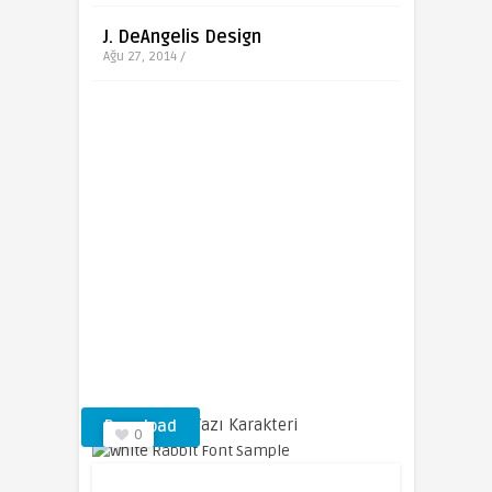
J. DeAngelis Design
Ağu 27, 2014 /
White Rabbit Yazı Karakteri
Download
0