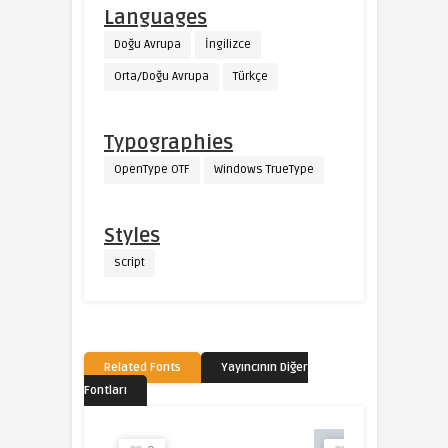
Languages
Doğu Avrupa
İngilizce
Orta/Doğu Avrupa
Türkçe
Typographies
OpenType OTF
Windows TrueType
Styles
script
Related Fonts
Yayıncının Diğer
Fontları