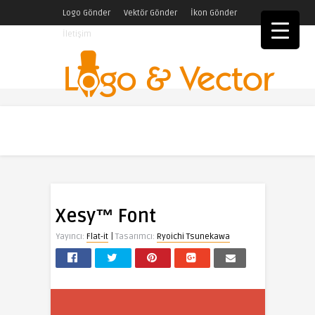
Logo Gönder
Vektör Gönder
İkon Gönder
İletişim
Xesy™ Font
|
Yayıncı:
Flat-it
Tasarımcı:
Ryoichi Tsunekawa