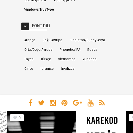
OpenType OTF
OpenType TTF
Windows TrueType
FONT DILI
Arapça
Doğu Avrupa
Hindistan/Güney Asya
Orta/Doğu Avrupa
Phonetic/IPA
Rusça
Tayca
Türkçe
Vietnamca
Yunanca
Çince
İbranice
İngilizce
0