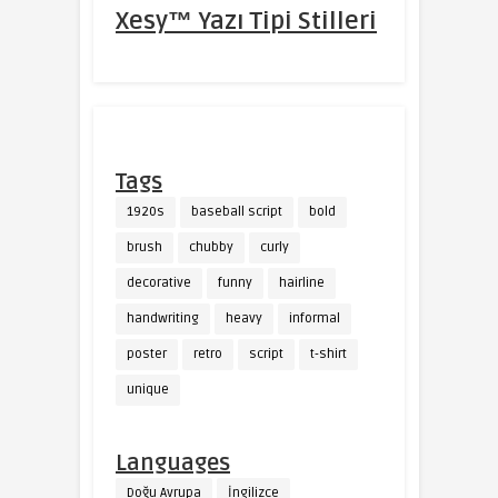
Xesy™ Yazı Tipi Stilleri
Tags
1920s
baseball script
bold
brush
chubby
curly
decorative
funny
hairline
handwriting
heavy
informal
poster
retro
script
t-shirt
unique
Languages
Doğu Avrupa
İngilizce