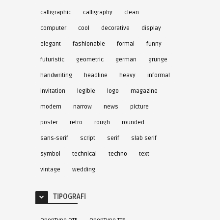
calligraphic
calligraphy
clean
computer
cool
decorative
display
elegant
fashionable
formal
funny
futuristic
geometric
german
grunge
handwriting
headline
heavy
informal
invitation
legible
logo
magazine
modern
narrow
news
picture
poster
retro
rough
rounded
sans-serif
script
serif
slab serif
symbol
technical
techno
text
vintage
wedding
TIPOGRAFI