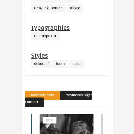
Orta/Doğu Avrupa
Türkçe
Typographies
OpenType OTF
Styles
dekoratif
funny
script
Related Fonts
Yayıncının Diğer
Fontları
0
0