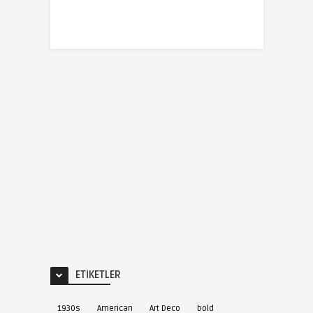
ETIKETLER
1930s
American
Art Deco
bold