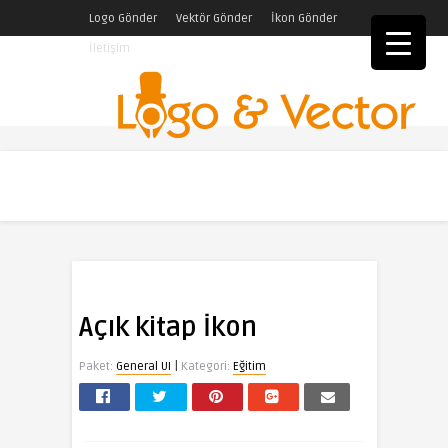
Logo Gönder
Vektör Gönder
İkon Gönder
İletişim
Açık kitap İkon
|
Paket:
General UI
Kategori:
Eğitim