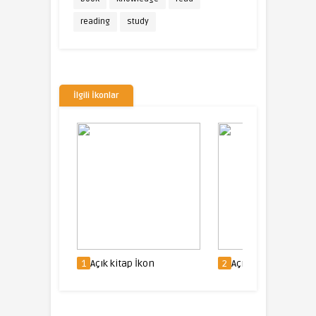
reading
study
İlgili İkonlar
1
Açık kitap İkon
2
Açık kitap İkon