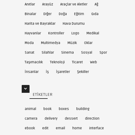
Anıtlar
Arayüz
Araçlar ve Aletler
Ağ
Binalar
Diğer
Doğa
Eğitim
Gıda
Harita ve Bayraklar
Hava Durumu
Hayvanlar
Kontroller
Logo
Medikal
Moda
Multimedya
Müzik
Oklar
Sanat
Silahlar
Sinema
Sosyal
Spor
Taşımacılık
Teknoloji
Ticaret
Web
İnsanlar
İş
İşaretler
Şekiller
ETIKETLER
animal
book
boxes
building
camera
delivery
dessert
direction
ebook
edit
email
home
interface