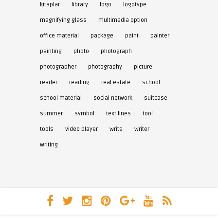
kitaplar
library
logo
logotype
magnifying glass
multimedia option
office material
package
paint
painter
painting
photo
photograph
photographer
photography
picture
reader
reading
real estate
school
school material
social network
suitcase
summer
symbol
text lines
tool
tools
video player
write
writer
writing