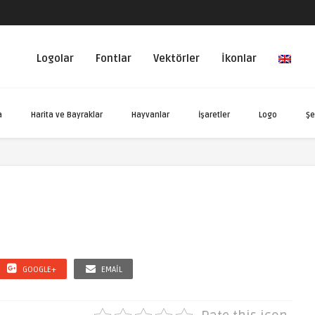
Logolar
Fontlar
Vektörler
İkonlar
a
Harita ve Bayraklar
Hayvanlar
İşaretler
Logo
Şe
GOOGLE+
EMAIL