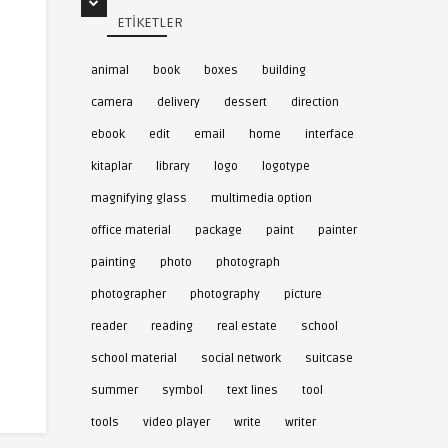
ETIKETLER
animal
book
boxes
building
camera
delivery
dessert
direction
ebook
edit
email
home
interface
kitaplar
library
logo
logotype
magnifying glass
multimedia option
office material
package
paint
painter
painting
photo
photograph
6
Ev İkon
7
Ev İkon
photographer
photography
picture
reader
reading
real estate
school
school material
social network
suitcase
summer
symbol
text lines
tool
tools
video player
write
writer