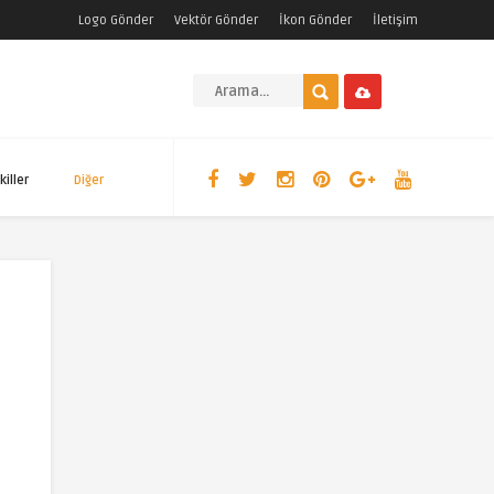
Logo Gönder
Vektör Gönder
İkon Gönder
İletişim
killer
Diğer