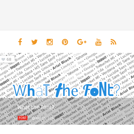
68
What the Font?
FONT
KAS 16, 2017