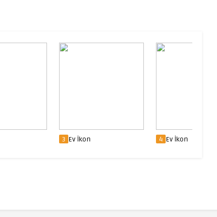
4
Ev İkon
5
Ev İkon