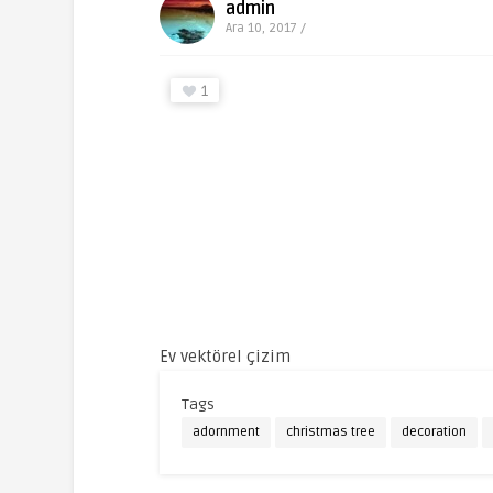
admin
Ara 10, 2017 /
1
Ev vektörel çizim
Tags
adornment
christmas tree
decoration