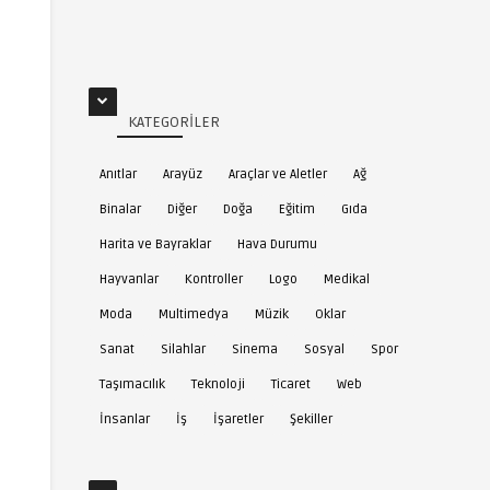
KATEGORILER
Anıtlar
Arayüz
Araçlar ve Aletler
Ağ
Binalar
Diğer
Doğa
Eğitim
Gıda
Harita ve Bayraklar
Hava Durumu
Hayvanlar
Kontroller
Logo
Medikal
Moda
Multimedya
Müzik
Oklar
Sanat
Silahlar
Sinema
Sosyal
Spor
Taşımacılık
Teknoloji
Ticaret
Web
İnsanlar
İş
İşaretler
Şekiller