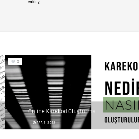
writing
0
Online Karekod Oluşturma
ARA 6, 2022