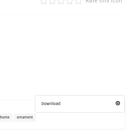
Rate this icon
Download
home
ornament