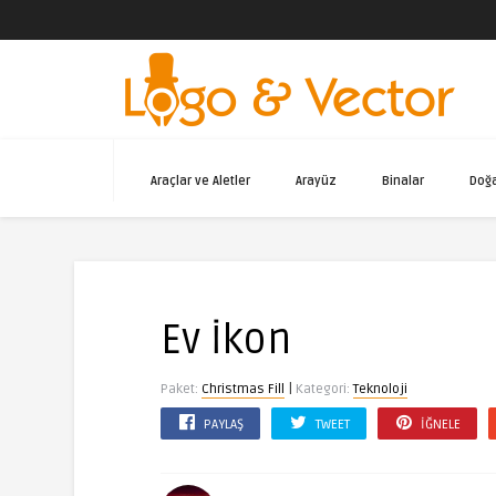
Araçlar ve Aletler
Arayüz
Binalar
Doğ
Ev İkon
|
Paket:
Christmas Fill
Kategori:
Teknoloji
PAYLAŞ
TWEET
İĞNELE