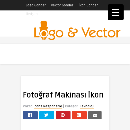
Logo Gönder
Vektör Gönder
İkon Gönder
İletişim
Fotoğraf Makinası İkon
|
Paket:
Icons Responsive
Kategori:
Teknoloji