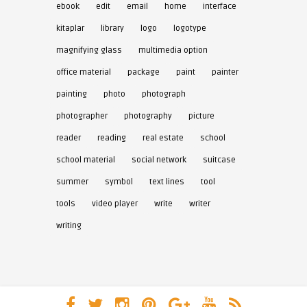
ebook
edit
email
home
interface
kitaplar
library
logo
logotype
magnifying glass
multimedia option
office material
package
paint
painter
painting
photo
photograph
photographer
photography
picture
reader
reading
real estate
school
school material
social network
suitcase
summer
symbol
text lines
tool
tools
video player
write
writer
writing