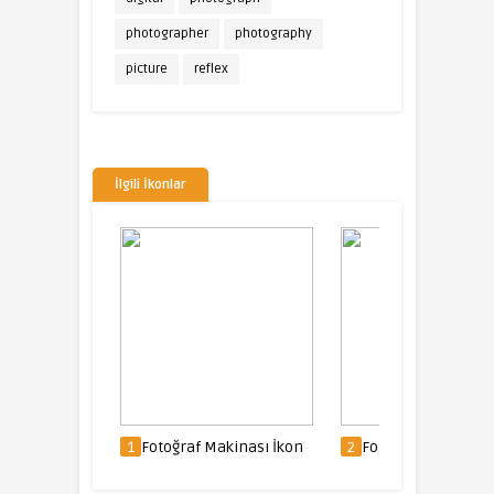
photographer
photography
picture
reflex
İlgili İkonlar
Makinası İkon
1
Fotoğraf Makinası İkon
2
Fotoğraf Makinası