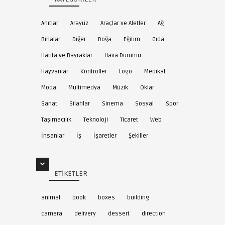
Anıtlar
Arayüz
Araçlar ve Aletler
Ağ
Binalar
Diğer
Doğa
Eğitim
Gıda
Harita ve Bayraklar
Hava Durumu
Hayvanlar
Kontroller
Logo
Medikal
Moda
Multimedya
Müzik
Oklar
Sanat
Silahlar
Sinema
Sosyal
Spor
Taşımacılık
Teknoloji
Ticaret
Web
İnsanlar
İş
İşaretler
Şekiller
ETIKETLER
animal
book
boxes
building
camera
delivery
dessert
direction