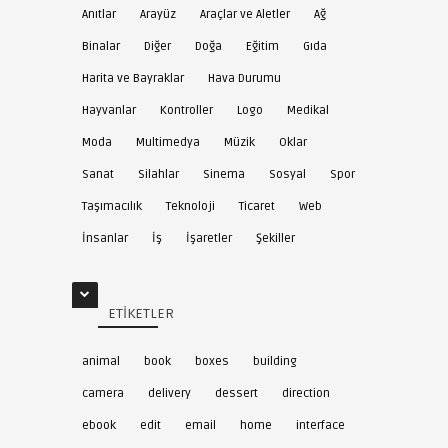
Anıtlar
Arayüz
Araçlar ve Aletler
Ağ
Binalar
Diğer
Doğa
Eğitim
Gıda
Harita ve Bayraklar
Hava Durumu
Hayvanlar
Kontroller
Logo
Medikal
Moda
Multimedya
Müzik
Oklar
Sanat
Silahlar
Sinema
Sosyal
Spor
Taşımacılık
Teknoloji
Ticaret
Web
İnsanlar
İş
İşaretler
Şekiller
ETIKETLER
animal
book
boxes
building
camera
delivery
dessert
direction
ebook
edit
email
home
interface