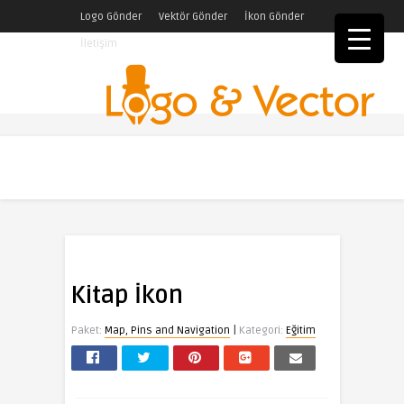
Logo Gönder
Vektör Gönder
İkon Gönder
İletişim
Kitap İkon
|
Paket:
Map, Pins and Navigation
Kategori:
Eğitim