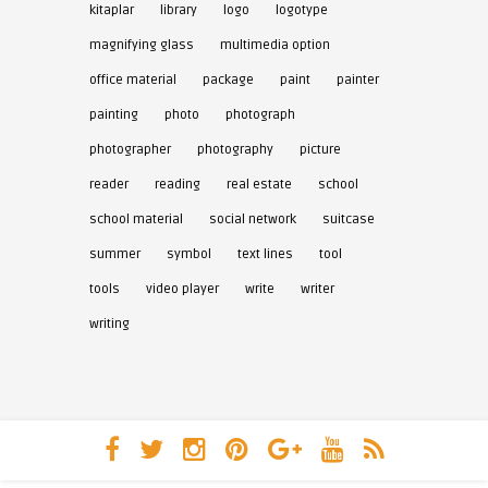
kitaplar
library
logo
logotype
magnifying glass
multimedia option
office material
package
paint
painter
painting
photo
photograph
photographer
photography
picture
reader
reading
real estate
school
school material
social network
suitcase
summer
symbol
text lines
tool
tools
video player
write
writer
writing