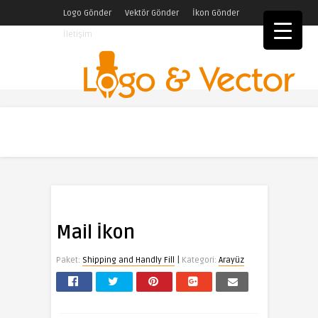
Logo Gönder
Vektör Gönder
İkon Gönder
İletişim
Mail İkon
|
Paket:
Shipping and Handly Fill
Kategori:
Arayüz