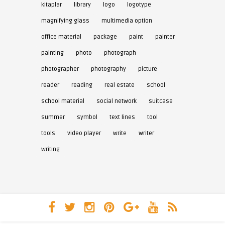
kitaplar
library
logo
logotype
magnifying glass
multimedia option
office material
package
paint
painter
painting
photo
photograph
photographer
photography
picture
reader
reading
real estate
school
school material
social network
suitcase
summer
symbol
text lines
tool
tools
video player
write
writer
writing