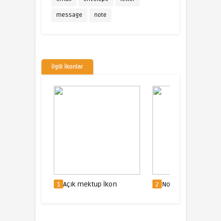
message
note
İlgili İkonlar
1
Açık mektup İkon
2
Notebook İkon