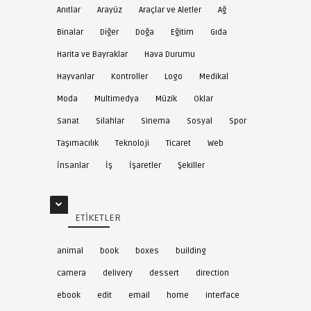
Anıtlar
Arayüz
Araçlar ve Aletler
Ağ
Binalar
Diğer
Doğa
Eğitim
Gıda
Harita ve Bayraklar
Hava Durumu
Hayvanlar
Kontroller
Logo
Medikal
Moda
Multimedya
Müzik
Oklar
Sanat
Silahlar
Sinema
Sosyal
Spor
Taşımacılık
Teknoloji
Ticaret
Web
İnsanlar
İş
İşaretler
Şekiller
ETIKETLER
animal
book
boxes
building
camera
delivery
dessert
direction
ebook
edit
email
home
interface