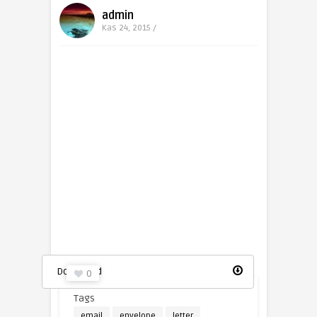
admin
Kas 24, 2015 /
Mail vektörel çizim
Download
0
Tags
email
envelope
letter