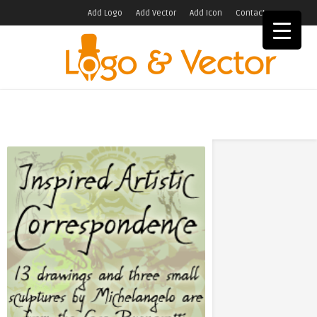
Add Logo
Add Vector
Add Icon
Contact